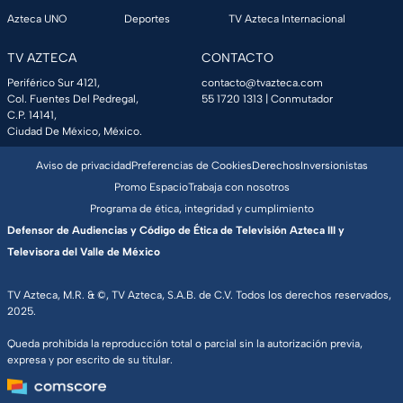
Azteca UNO
Deportes
TV Azteca Internacional
TV AZTECA
CONTACTO
Periférico Sur 4121,
contacto@tvazteca.com
Col. Fuentes Del Pedregal,
55 1720 1313
| Conmutador
C.P. 14141,
Ciudad De México, México.
Aviso de privacidad
Preferencias de Cookies
Derechos
Inversionistas
Promo Espacio
Trabaja con nosotros
Programa de ética, integridad y cumplimiento
Defensor de Audiencias y Código de Ética de Televisión Azteca III y
Televisora del Valle de México
TV Azteca, M.R. & ©, TV Azteca, S.A.B. de C.V. Todos los derechos reservados,
2025.
Queda prohibida la reproducción total o parcial sin la autorización previa,
expresa y por escrito de su titular.