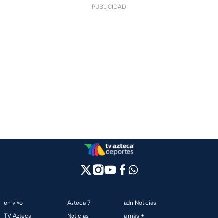
PUBLICIDAD
en vivo
Azteca 7
adn Noticias
TV Azteca
Noticias
a más +