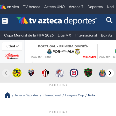
en vivo
TV Azteca
Azteca UNO
Azteca 7
Deportes
Notic
Copa Mundial de la FIFA 2026
Liga MX
Internacional
Box Azte
Futbol
PORTUGAL - PRIMERA DIVISIÓN
POR
-
-
ALV
VS
AGO 09 - 11:00
MINXMIN
AGO 09 - 13
PUBLICIDAD
Azteca Deportes
Internacional
Leagues Cup
Nota
PUBLICIDAD