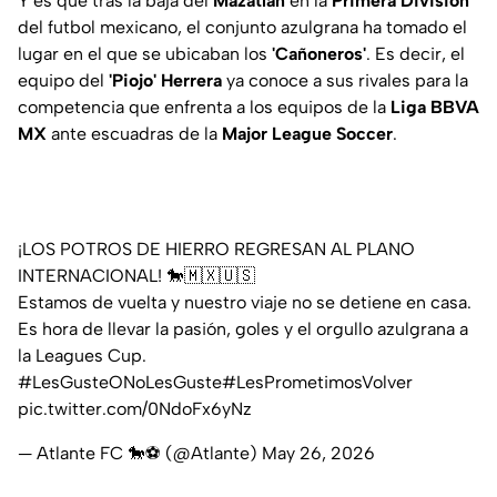
Y es que tras la baja del
Mazatlán
en la
Primera División
del futbol mexicano, el conjunto azulgrana ha tomado el
lugar en el que se ubicaban los
'Cañoneros'
. Es decir, el
equipo del
'Piojo' Herrera
ya conoce a sus rivales para la
competencia que enfrenta a los equipos de la
Liga BBVA
MX
ante escuadras de la
Major League Soccer
.
¡LOS POTROS DE HIERRO REGRESAN AL PLANO
INTERNACIONAL! 🐎🇲🇽🇺🇸
Estamos de vuelta y nuestro viaje no se detiene en casa.
Es hora de llevar la pasión, goles y el orgullo azulgrana a
la Leagues Cup.
#LesGusteONoLesGuste
#LesPrometimosVolver
pic.twitter.com/0NdoFx6yNz
— Atlante FC 🐎⚽️ (@Atlante)
May 26, 2026