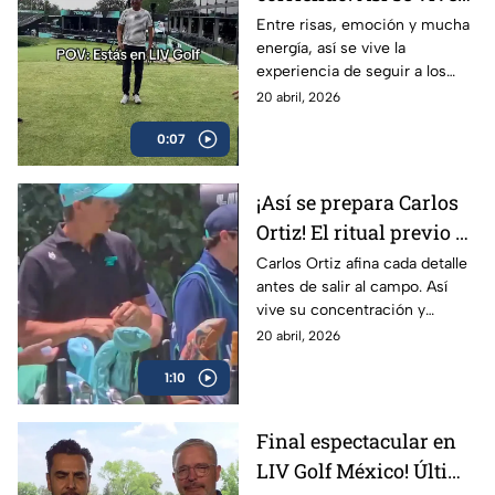
LIV Golf siguiendo a los
Entre risas, emoción y mucha
energía, así se vive la
favoritos
experiencia de seguir a los
golfistas favoritos durante LIV
20 abril, 2026
Golf México.
0:07
¡Así se prepara Carlos
Ortiz! El ritual previo a
la cuarta ronda de LIV
Carlos Ortiz afina cada detalle
antes de salir al campo. Así
Golf
vive su concentración y
preparación rumbo a la cuarta
20 abril, 2026
ronda de LIV Golf México.
1:10
Final espectacular en
LIV Golf México! Última