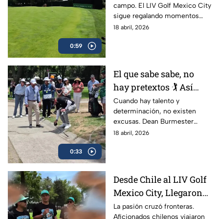
campo. El LIV Golf Mexico City
Club de Golf
sigue regalando momentos
Chapultepec volvió a
inolvidables y el Club de Golf
18 abril, 2026
lucirse
Chapultepec volvió a
0:59
demostrar por qué es una sede
de primer nivel.
El que sabe sabe, no
hay pretextos 🏌️ Así
continuó Dean
Cuando hay talento y
determinación, no existen
Burmester en plena
excusas. Dean Burmester
competencia
sorprendió con la forma en la
18 abril, 2026
que decidió continuar durante
0:33
el torneo.
Desde Chile al LIV Golf
Mexico City, Llegaron
los seguidores de
La pasión cruzó fronteras.
Aficionados chilenos viajaron
Joaquín Niemann