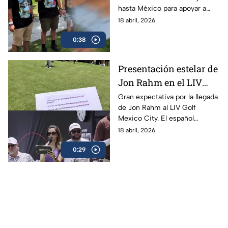
hasta México para apoyar a
Joaquín Niemann en el LIV
18 abril, 2026
Golf Mexico City.
0:38
Presentación estelar de
Jon Rahm en el LIV
Golf Mexico City, El
Gran expectativa por la llegada
de Jon Rahm al LIV Golf
español fue uno de los
Mexico City. El español
más buscados
acaparó miradas y se convirtió
18 abril, 2026
en una de las figuras más
0:29
buscadas del evento.