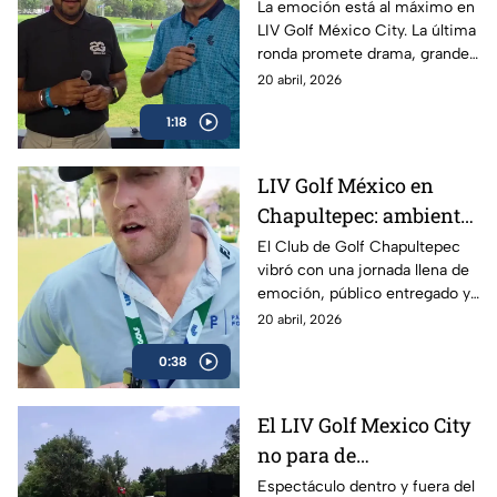
ronda de alarido en
La emoción está al máximo en
LIV Golf México City. La última
Mexico City
ronda promete drama, grandes
golpes y un cierre
20 abril, 2026
espectacular con los mejores
1:18
jugadores peleando el título.
LIV Golf México en
Chapultepec: ambiente
espectacular y máxima
El Club de Golf Chapultepec
vibró con una jornada llena de
intensidad en el Club
emoción, público entregado y
de Golf Chapultepec
un nivel competitivo
20 abril, 2026
impresionante durante LIV
0:38
Golf México. Revive los
mejores momentos del torneo
en Ciudad de México.
El LIV Golf Mexico City
no para de
sorprendernos 🤯 El
Espectáculo dentro y fuera del