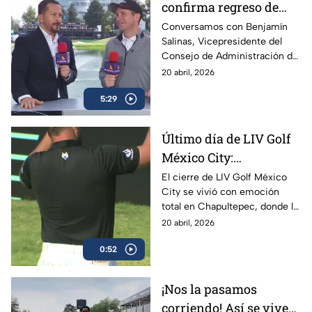
confirma regreso de
LIV Golf México City
Conversamos con Benjamín
Salinas, Vicepresidente del
para 2027
Consejo de Administración de
Grupo Salinas, quien habló del
20 abril, 2026
impacto de LIV Golf México
5:29
City y confirmó su regreso en
2027.
Último día de LIV Golf
México City:
Chapultepec cerró con
El cierre de LIV Golf México
City se vivió con emoción
gran ambiente
total en Chapultepec, donde la
afición respondió con un
20 abril, 2026
ambiente espectacular durante
0:52
la jornada final.
¡Nos la pasamos
corriendo! Así se vive