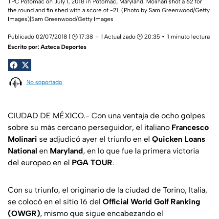
TPC Potomac on July 1, 2018 in Potomac, Maryland. Molinari shot a 62 for
the round and finished with a score of -21. (Photo by Sam Greenwood/Getty
Images)|Sam Greenwood/Getty Images
Publicado 02/07/2018 | 🕑 17:38
| Actualizado 🕑 20:35
1 minuto lectura
Escrito por:
Azteca Deportes
No soportado
CIUDAD DE MÉXICO.- Con una ventaja de ocho golpes
sobre su más cercano perseguidor, el italiano
Francesco
Molinari
se adjudicó ayer el triunfo en el
Quicken Loans
National
en
Maryland
, en lo que fue la primera victoria
del europeo en el
PGA TOUR
.
Con su triunfo, el originario de la ciudad de Torino, Italia,
se colocó en el sitio 16 del
Official World Golf Ranking
(OWGR)
, mismo que sigue encabezando el