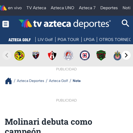
en vivo
TV Azteca
Azteca UNO
Azteca 7
Deportes
Notic
LIV Golf
PGA TOUR
LPGA
OTROS TORNEO
PUBLICIDAD
Azteca Deportes
Azteca Golf
Nota
PUBLICIDAD
Molinari debuta como
campeón