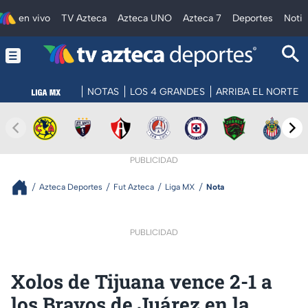
en vivo
TV Azteca
Azteca UNO
Azteca 7
Deportes
Notic
NOTAS
LOS 4 GRANDES
ARRIBA EL NORTE
PUBLICIDAD
Azteca Deportes
Fut Azteca
Liga MX
Nota
PUBLICIDAD
Xolos de Tijuana vence 2-1 a
los Bravos de Juárez en la