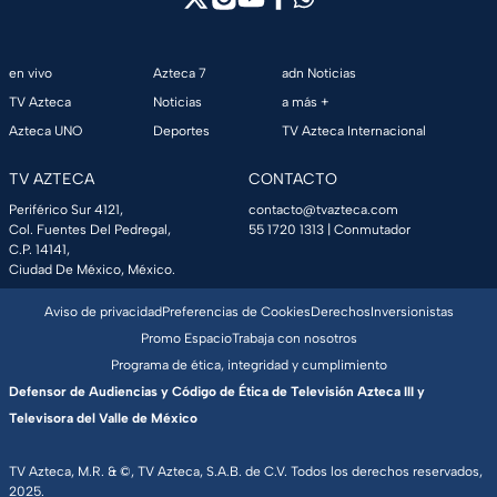
en vivo
Azteca 7
adn Noticias
TV Azteca
Noticias
a más +
Azteca UNO
Deportes
TV Azteca Internacional
TV AZTECA
CONTACTO
Periférico Sur 4121,
contacto@tvazteca.com
Col. Fuentes Del Pedregal,
55 1720 1313
| Conmutador
C.P. 14141,
Ciudad De México, México.
Aviso de privacidad
Preferencias de Cookies
Derechos
Inversionistas
Promo Espacio
Trabaja con nosotros
Programa de ética, integridad y cumplimiento
Defensor de Audiencias y Código de Ética de Televisión Azteca III y
Televisora del Valle de México
TV Azteca, M.R. & ©, TV Azteca, S.A.B. de C.V. Todos los derechos reservados,
2025.