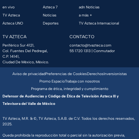
en vivo
Azteca 7
adn Noticias
TV Azteca
Noticias
a más +
Azteca UNO
Deportes
TV Azteca Internacional
TV AZTECA
CONTACTO
Periférico Sur 4121,
contacto@tvazteca.com
Col. Fuentes Del Pedregal,
55 1720 1313
| Conmutador
C.P. 14141,
Ciudad De México, México.
Aviso de privacidad
Preferencias de Cookies
Derechos
Inversionistas
Promo Espacio
Trabaja con nosotros
Programa de ética, integridad y cumplimiento
Defensor de Audiencias y Código de Ética de Televisión Azteca III y
Televisora del Valle de México
TV Azteca, M.R. & ©, TV Azteca, S.A.B. de C.V. Todos los derechos reservados,
2025.
Queda prohibida la reproducción total o parcial sin la autorización previa,