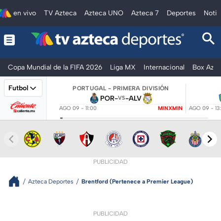
en vivo
TV Azteca
Azteca UNO
Azteca 7
Deportes
Notic
Copa Mundial de la FIFA 2026
Liga MX
Internacional
Box Azte
Futbol
PORTUGAL - PRIMERA DIVISIÓN
POR
-
-
ALV
VS
AGO 09 - 11:00
MINXMIN
AGO 09 - 13
PUBLICIDAD
Azteca Deportes
Brentford (Pertenece a Premier League)
PUBLICIDAD