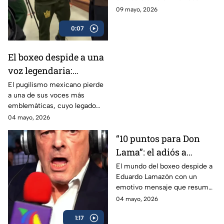
Arce
Arce
09 mayo, 2026
0:07
El boxeo despide a una
voz legendaria:
Eduardo Lamazón
El pugilismo mexicano pierde
a una de sus voces más
emblemáticas, cuyo legado
marcó a generaciones.
04 mayo, 2026
“10 puntos para Don
Lama”: el adiós a
Eduardo Lamazón
El mundo del boxeo despide a
Eduardo Lamazón con un
emotivo mensaje que resume
su legado imborrable.
04 mayo, 2026
1:17