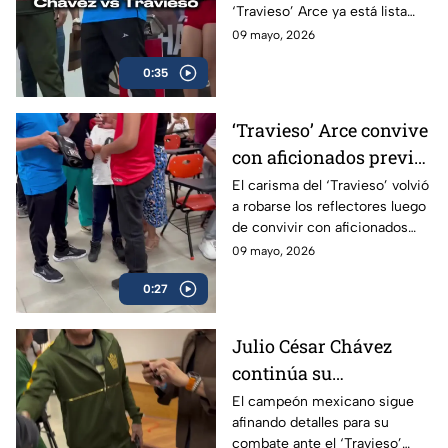
‘Travieso’ Arce ya está lista
Box Azteca
luego de que ambos superaran
09 mayo, 2026
sin problemas la báscula.
0:35
‘Travieso’ Arce convive
con aficionados previo
a su esperado combate
El carisma del ‘Travieso’ volvió
a robarse los reflectores luego
de convivir con aficionados
antes de subir al ring.
09 mayo, 2026
0:27
Julio César Chávez
continúa su
preparación para
El campeón mexicano sigue
afinando detalles para su
enfrentar al ‘Travieso’
combate ante el ‘Travieso’