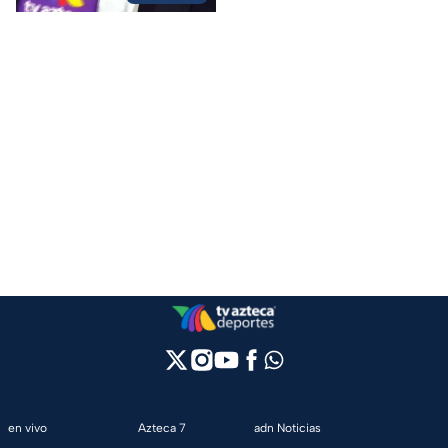
en vivo
Azteca 7
adn Noticias