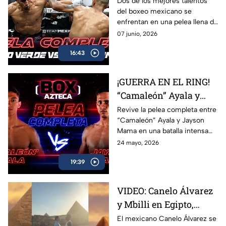
Camacho en una
Dos de los mejores talentos
del boxeo mexicano se
intensa batalla de Box
enfrentan en una pelea llena de
Azteca
acción, potencia y grandes
07 junio, 2026
intercambios. Revive el
16:43
combate completo entre
Marco Verde y David Camacho
en una función imperdible de
¡GUERRA EN EL RING!
Box Azteca.
“Camaleón” Ayala y
Jayson Mama se
Revive la pelea completa entre
“Camaleón” Ayala y Jayson
dieron con todo
Mama en una batalla intensa
llena de golpes, emoción y
24 mayo, 2026
momentos espectaculares
19:39
arriba del ring.
VIDEO: Canelo Álvarez
y Mbilli en Egipto,
tienen primer cara a
El mexicano Canelo Álvarez se