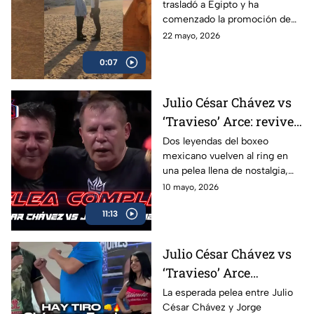
trasladó a Egipto y ha
cara
comenzado la promoción de
su combate ante el francés
22 mayo, 2026
Christian Mbilli que sucederá
0:07
en el mes de septiembre.
Julio César Chávez vs
‘Travieso’ Arce: revive
la pelea completa en
Dos leyendas del boxeo
mexicano vuelven al ring en
Box Azteca
una pelea llena de nostalgia,
emoción y grandes momentos
10 mayo, 2026
para los aficionados.
11:13
Julio César Chávez vs
‘Travieso’ Arce
cumplen con la
La esperada pelea entre Julio
César Chávez y Jorge
báscula; habrá pelea en