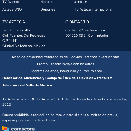
TV Azteca
Noticias
a más +
Azteca UNO
Deportes
TV Azteca Internacional
TV AZTECA
CONTACTO
Periférico Sur 4121,
contacto@tvazteca.com
Col. Fuentes Del Pedregal,
55 1720 1313
| Conmutador
C.P. 14141,
Ciudad De México, México.
Aviso de privacidad
Preferencias de Cookies
Derechos
Inversionistas
Promo Espacio
Trabaja con nosotros
Programa de ética, integridad y cumplimiento
Defensor de Audiencias y Código de Ética de Televisión Azteca III y
Televisora del Valle de México
TV Azteca, M.R. & ©, TV Azteca, S.A.B. de C.V. Todos los derechos reservados,
2025.
Queda prohibida la reproducción total o parcial sin la autorización previa,
expresa y por escrito de su titular.