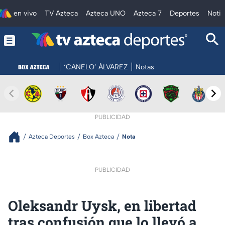
en vivo
TV Azteca
Azteca UNO
Azteca 7
Deportes
Notic
‘CANELO’ ÁLVAREZ
Notas
PUBLICIDAD
Azteca Deportes
Box Azteca
Nota
PUBLICIDAD
Oleksandr Uysk, en libertad
tras confusión que lo llevó a