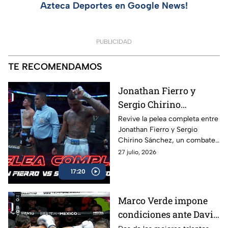
Azteca Deportes en Google News!
PUBLICIDAD
TE RECOMENDAMOS
Jonathan Fierro y
Sergio Chirino
protagonizan una
Revive la pelea completa entre
Jonathan Fierro y Sergio
guerra sobre el ring
Chirino Sánchez, un combate
lleno de intensidad,
27 julio, 2026
intercambio de golpes y
17:20
emociones de principio a fin.
Marco Verde impone
condiciones ante David