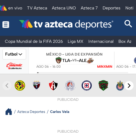
en vivo
TV Azteca
Azteca UNO
Azteca 7
Deportes
Notic
Copa Mundial de la FIFA 2026
Liga MX
Internacional
Box Azte
Futbol
MÉXICO - LIGA DE EXPANSIÓN
TLA
-
-
ALE
VS
AGO 06 - 16:00
MINXMIN
AGO 06 - 17
PUBLICIDAD
Azteca Deportes
Carlos Vela
PUBLICIDAD