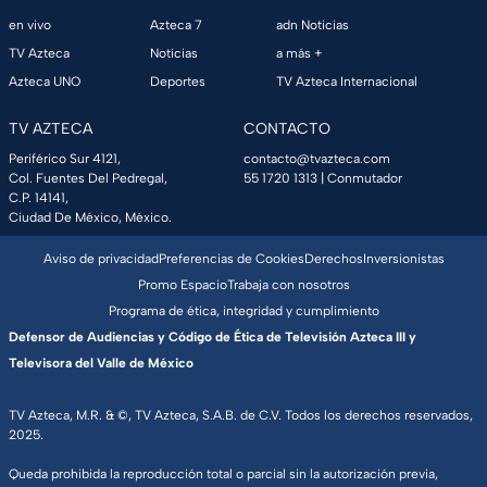
en vivo
Azteca 7
adn Noticias
TV Azteca
Noticias
a más +
Azteca UNO
Deportes
TV Azteca Internacional
TV AZTECA
CONTACTO
Periférico Sur 4121,
contacto@tvazteca.com
Col. Fuentes Del Pedregal,
55 1720 1313
| Conmutador
C.P. 14141,
Ciudad De México, México.
Aviso de privacidad
Preferencias de Cookies
Derechos
Inversionistas
Promo Espacio
Trabaja con nosotros
Programa de ética, integridad y cumplimiento
Defensor de Audiencias y Código de Ética de Televisión Azteca III y
Televisora del Valle de México
TV Azteca, M.R. & ©, TV Azteca, S.A.B. de C.V. Todos los derechos reservados,
2025.
Queda prohibida la reproducción total o parcial sin la autorización previa,