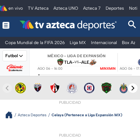
en vivo
TV Azteca
Azteca UNO
Azteca 7
Deportes
Notic
Copa Mundial de la FIFA 2026
Liga MX
Internacional
Box Azte
Futbol
MÉXICO - LIGA DE EXPANSIÓN
TLA
-
-
ALE
VS
AGO 06 - 16:00
MINXMIN
AGO 06 - 17
PUBLICIDAD
Azteca Deportes
Celaya (Pertenece a Liga Expansión MX)
PUBLICIDAD