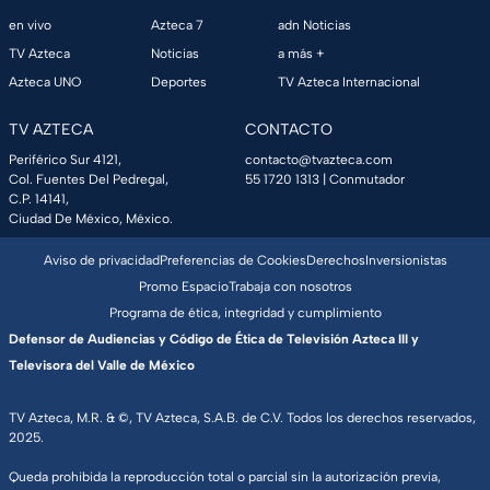
en vivo
Azteca 7
adn Noticias
TV Azteca
Noticias
a más +
Azteca UNO
Deportes
TV Azteca Internacional
TV AZTECA
CONTACTO
Periférico Sur 4121,
contacto@tvazteca.com
Col. Fuentes Del Pedregal,
55 1720 1313
| Conmutador
C.P. 14141,
Ciudad De México, México.
Aviso de privacidad
Preferencias de Cookies
Derechos
Inversionistas
Promo Espacio
Trabaja con nosotros
Programa de ética, integridad y cumplimiento
Defensor de Audiencias y Código de Ética de Televisión Azteca III y
Televisora del Valle de México
TV Azteca, M.R. & ©, TV Azteca, S.A.B. de C.V. Todos los derechos reservados,
2025.
Queda prohibida la reproducción total o parcial sin la autorización previa,