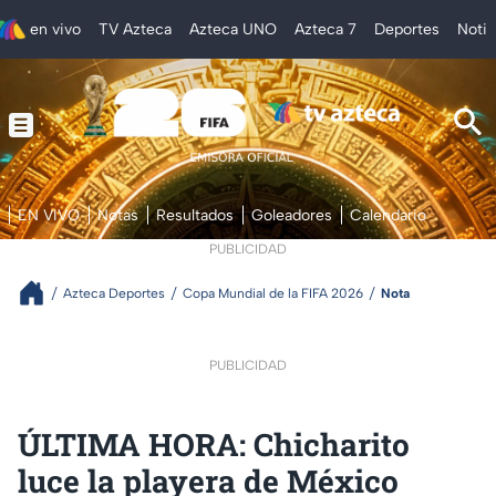
en vivo
TV Azteca
Azteca UNO
Azteca 7
Deportes
Notic
EN VIVO
Notas
Resultados
Goleadores
Calendario
PUBLICIDAD
Azteca Deportes
Copa Mundial de la FIFA 2026
Nota
PUBLICIDAD
ÚLTIMA HORA: Chicharito
luce la playera de México