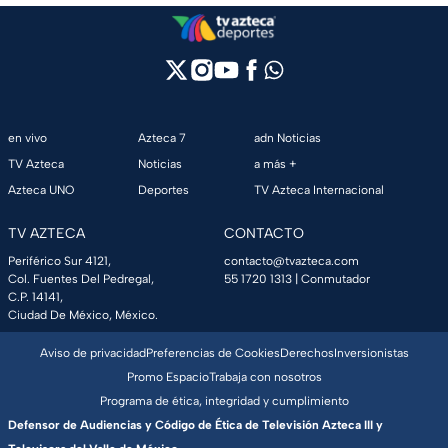
en vivo
Azteca 7
adn Noticias
TV Azteca
Noticias
a más +
Azteca UNO
Deportes
TV Azteca Internacional
TV AZTECA
CONTACTO
Periférico Sur 4121,
contacto@tvazteca.com
Col. Fuentes Del Pedregal,
55 1720 1313
| Conmutador
C.P. 14141,
Ciudad De México, México.
Aviso de privacidad
Preferencias de Cookies
Derechos
Inversionistas
Promo Espacio
Trabaja con nosotros
Programa de ética, integridad y cumplimiento
Defensor de Audiencias y Código de Ética de Televisión Azteca III y