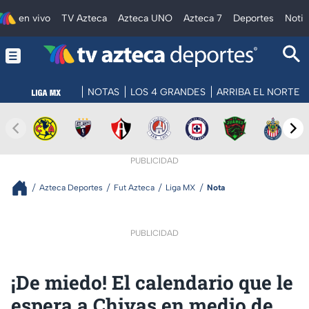
en vivo
TV Azteca
Azteca UNO
Azteca 7
Deportes
Notic
NOTAS
LOS 4 GRANDES
ARRIBA EL NORTE
PUBLICIDAD
Azteca Deportes
Fut Azteca
Liga MX
Nota
PUBLICIDAD
¡De miedo! El calendario que le
espera a Chivas en medio de