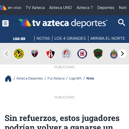
en vivo
TV Azteca
Azteca UNO
Azteca 7
Deportes
Notic
NOTAS
LOS 4 GRANDES
ARRIBA EL NORTE
PUBLICIDAD
Azteca Deportes
Fut Azteca
Liga MX
Nota
PUBLICIDAD
Sin refuerzos, estos jugadores
podrían volver a ganarse un