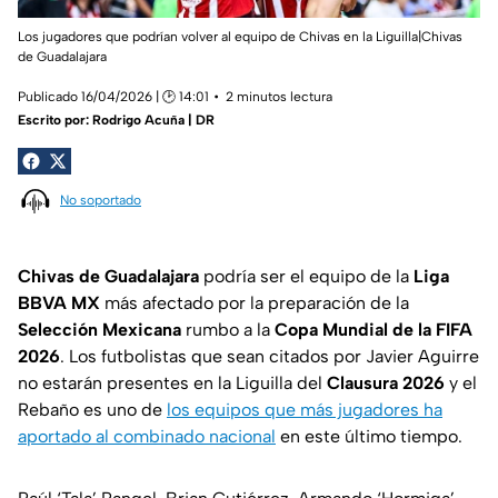
Los jugadores que podrían volver al equipo de Chivas en la Liguilla|Chivas
de Guadalajara
Publicado 16/04/2026 | 🕑 14:01
2 minutos lectura
Escrito por:
Rodrigo Acuña | DR
No soportado
Chivas de Guadalajara
podría ser el equipo de la
Liga
BBVA MX
más afectado por la preparación de la
Selección Mexicana
rumbo a la
Copa Mundial de la FIFA
2026
. Los futbolistas que sean citados por Javier Aguirre
no estarán presentes en la Liguilla del
Clausura 2026
y el
Rebaño es uno de
los equipos que más jugadores ha
aportado al combinado nacional
en este último tiempo.