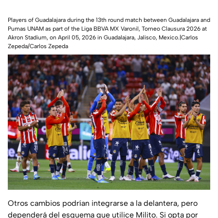
Players of Guadalajara during the 13th round match between Guadalajara and
Pumas UNAM as part of the Liga BBVA MX Varonil, Torneo Clausura 2026 at
Akron Stadium, on April 05, 2026 in Guadalajara, Jalisco, Mexico.|Carlos
Zepeda/Carlos Zepeda
Otros cambios podrían integrarse a la delantera, pero
dependerá del esquema que utilice Milito. Si opta por