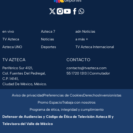
en vivo
Azteca 7
adn Noticias
TV Azteca
Noticias
a más +
Azteca UNO
Deportes
TV Azteca Internacional
TV AZTECA
CONTACTO
Periférico Sur 4121,
contacto@tvazteca.com
Col. Fuentes Del Pedregal,
55 1720 1313
| Conmutador
C.P. 14141,
Ciudad De México, México.
Aviso de privacidad
Preferencias de Cookies
Derechos
Inversionistas
Promo Espacio
Trabaja con nosotros
Programa de ética, integridad y cumplimiento
Defensor de Audiencias y Código de Ética de Televisión Azteca III y
Televisora del Valle de México