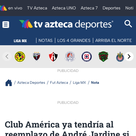
en vivo
TV Azteca
Azteca UNO
Azteca 7
Deportes
Notic
NOTAS
LOS 4 GRANDES
ARRIBA EL NORTE
PUBLICIDAD
Azteca Deportes
Fut Azteca
Liga MX
Nota
PUBLICIDAD
Club América ya tendría al
reemplazo de André Jardine si