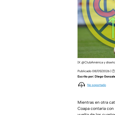
|X @ClubAmérica y diseño
Publicado 08/05/2026 | 🕑
Escrito por:
Diego Gonzale
No soportado
Mientras en otra ca
Coapa contaría con 
vuelta de los cuarto