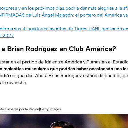
sorpresa y en los próximos días podría dar más alegrías a la af
FIRMADAS de Luis Ángel Malagón: el portero del América ya v
nfirma sus 4 jugadores favoritos de Tigres UANL pensando en l
s 2027
 a Brian Rodríguez en Club América?
 estar en el partido de ida entre América y Pumas en el Estadi
o molestias musculares que podrían haber ocasionado una les
idió resguardar. Ahora Brian Rodríguez estaría disponible, para
 la revancha.
do culpable por la afición|Getty Images