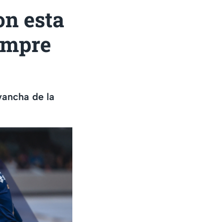
on esta
empre
vancha de la