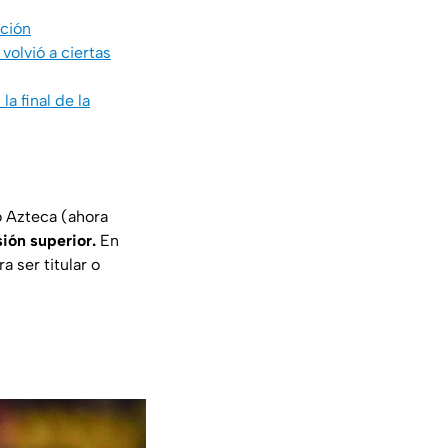
ición
olvió a ciertas
a final de la
o Azteca (ahora
ión superior.
En
 ser titular o