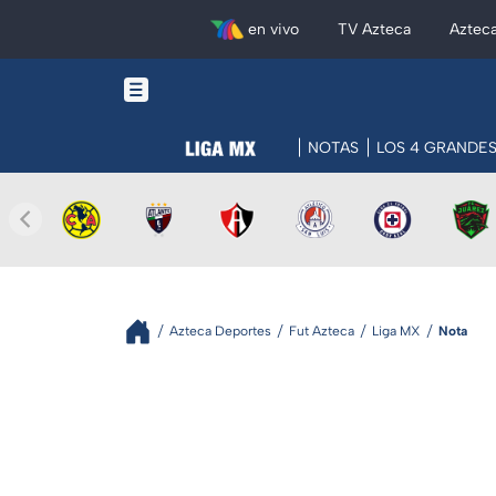
en vivo
TV Azteca
Aztec
NOTAS
LOS 4 GRANDE
Azteca Deportes
Fut Azteca
Liga MX
Nota