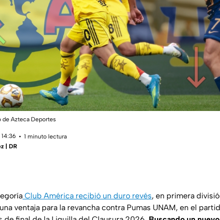
 de Azteca Deportes
 14:36
1 minuto lectura
z | DR
tegoría
Club América recibió un duro revés
, en primera divisi
una ventaja para la revancha contra Pumas UNAM, en el partido
s de final de la Liguilla del Clausura 2026.
Buscando un nuevo t