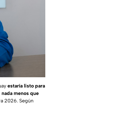
guay
estaría listo para
a, nada menos que
ura 2026. Según