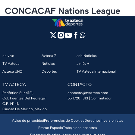
CONCACAF Nations League
en vivo
Azteca 7
adn Noticias
TV Azteca
Noticias
a más +
Azteca UNO
Deportes
TV Azteca Internacional
TV AZTECA
CONTACTO
Periférico Sur 4121,
contacto@tvazteca.com
Col. Fuentes Del Pedregal,
55 1720 1313
| Conmutador
C.P. 14141,
Ciudad De México, México.
Aviso de privacidad
Preferencias de Cookies
Derechos
Inversionistas
Promo Espacio
Trabaja con nosotros