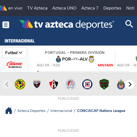
en vivo
TV Azteca
Azteca UNO
Azteca 7
Deportes
Notic
Futbol
PORTUGAL - PRIMERA DIVISIÓN
POR
-
-
ALV
VS
AGO 09 - 11:00
MINXMIN
AGO 09 - 13
PUBLICIDAD
Azteca Deportes
Internacional
CONCACAF Nations League
PUBLICIDAD