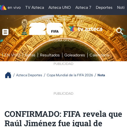
en vivo
TV Azteca
Azteca UNO
Azteca 7
Deportes
Notic
EN VIVO
Notas
Resultados
Goleadores
Calendario
PUBLICIDAD
Azteca Deportes
Copa Mundial de la FIFA 2026
Nota
PUBLICIDAD
CONFIRMADO: FIFA revela que
Raúl Jiménez fue igual de