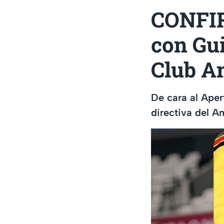
CONFIR
con Gui
Club A
De cara al Aper
directiva del A