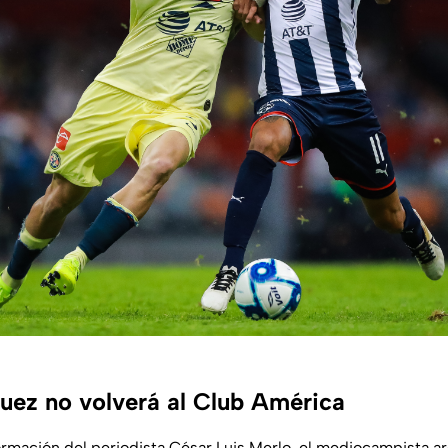
uez no volverá al Club América
rmación del periodista César Luis Merlo, el mediocampista a