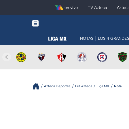
en vivo
TV Azteca
Aztec
NOTAS
LOS 4 GRANDE
Azteca Deportes
Fut Azteca
Liga MX
Nota