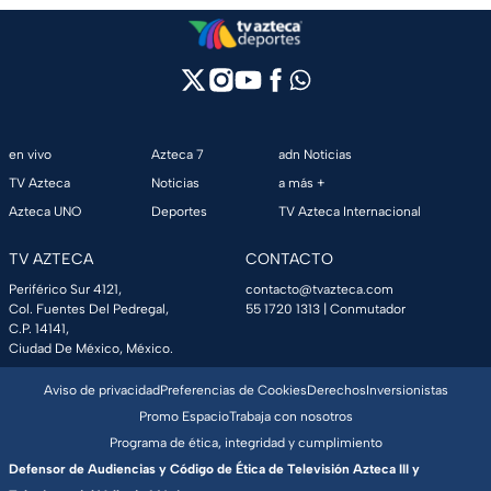
en vivo
Azteca 7
adn Noticias
TV Azteca
Noticias
a más +
Azteca UNO
Deportes
TV Azteca Internacional
TV AZTECA
CONTACTO
Periférico Sur 4121,
contacto@tvazteca.com
Col. Fuentes Del Pedregal,
55 1720 1313
| Conmutador
C.P. 14141,
Ciudad De México, México.
Aviso de privacidad
Preferencias de Cookies
Derechos
Inversionistas
Promo Espacio
Trabaja con nosotros
Programa de ética, integridad y cumplimiento
Defensor de Audiencias y Código de Ética de Televisión Azteca III y