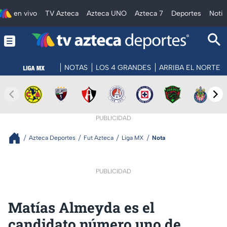
en vivo
TV Azteca
Azteca UNO
Azteca 7
Deportes
Notic
NOTAS
LOS 4 GRANDES
ARRIBA EL NORTE
PUBLICIDAD
Azteca Deportes
Fut Azteca
Liga MX
Nota
PUBLICIDAD
Matías Almeyda es el
candidato número uno de