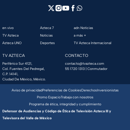
en vivo
Azteca 7
adn Noticias
TV Azteca
Noticias
a más +
Azteca UNO
Deportes
TV Azteca Internacional
TV AZTECA
CONTACTO
Periférico Sur 4121,
contacto@tvazteca.com
Col. Fuentes Del Pedregal,
55 1720 1313
| Conmutador
C.P. 14141,
Ciudad De México, México.
Aviso de privacidad
Preferencias de Cookies
Derechos
Inversionistas
Promo Espacio
Trabaja con nosotros
Programa de ética, integridad y cumplimiento
Defensor de Audiencias y Código de Ética de Televisión Azteca III y
Televisora del Valle de México