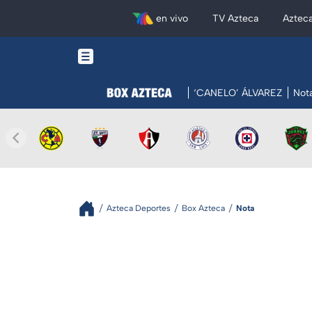
en vivo
TV Azteca
Aztec
‘CANELO’ ÁLVAREZ
Not
Azteca Deportes
Box Azteca
Nota