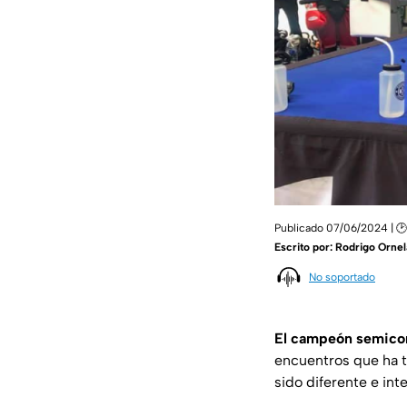
Publicado 07/06/2024 | 🕑 
Escrito por:
Rodrigo Ornel
No soportado
El campeón semicom
encuentros que ha t
sido diferente e int