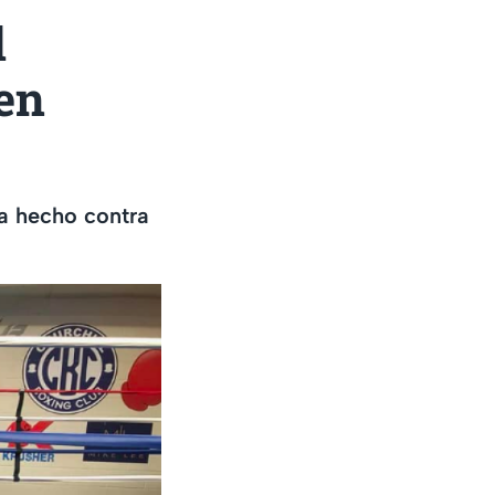
d
en
a hecho contra