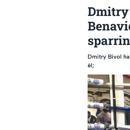
Dmitry 
Benavi
sparri
Dmitry Bivol ha
él;