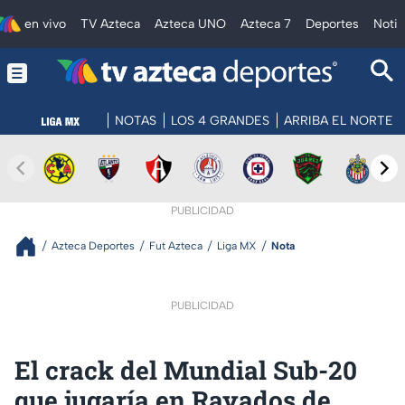
en vivo
TV Azteca
Azteca UNO
Azteca 7
Deportes
Notic
NOTAS
LOS 4 GRANDES
ARRIBA EL NORTE
PUBLICIDAD
Azteca Deportes
Fut Azteca
Liga MX
Nota
PUBLICIDAD
El crack del Mundial Sub-20
que jugaría en Rayados de