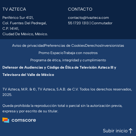
TV AZTECA
CONTACTO
Periférico Sur 4121,
contacto@tvazteca.com
Col. Fuentes Del Pedregal,
55 1720 1313
| Conmutador
C.P. 14141,
Ciudad De México, México.
Aviso de privacidad
Preferencias de Cookies
Derechos
Inversionistas
Promo Espacio
Trabaja con nosotros
Programa de ética, integridad y cumplimiento
Defensor de Audiencias y Código de Ética de Televisión Azteca III y
Televisora del Valle de México
TV Azteca, M.R. & ©, TV Azteca, S.A.B. de C.V. Todos los derechos reservados,
2025.
Queda prohibida la reproducción total o parcial sin la autorización previa,
expresa y por escrito de su titular.
Subir inicio