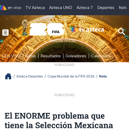
en vivo
TV Azteca
Azteca UNO
Azteca 7
Deportes
Notic
EN VIVO
Notas
Resultados
Goleadores
Calendario
PUBLICIDAD
Azteca Deportes
Copa Mundial de la FIFA 2026
Nota
PUBLICIDAD
El ENORME problema que
tiene la Selección Mexicana