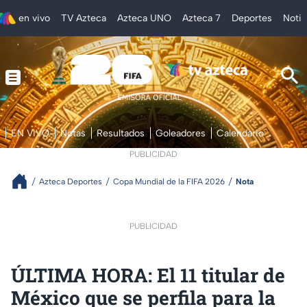
en vivo
TV Azteca
Azteca UNO
Azteca 7
Deportes
Notic
EN VIVO
Notas
Resultados
Goleadores
Calendario
PUBLICIDAD
Azteca Deportes
Copa Mundial de la FIFA 2026
Nota
PUBLICIDAD
ÚLTIMA HORA: El 11 titular de
México que se perfila para la