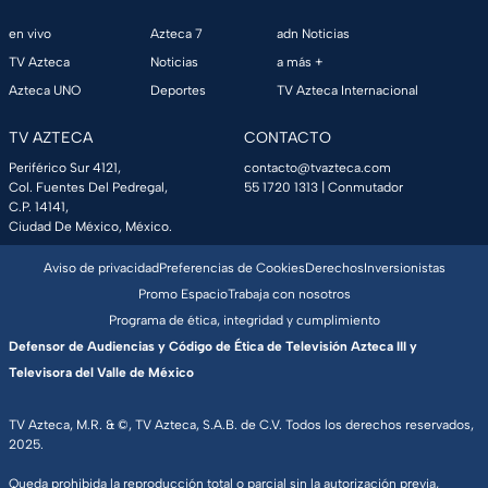
en vivo
Azteca 7
adn Noticias
TV Azteca
Noticias
a más +
Azteca UNO
Deportes
TV Azteca Internacional
TV AZTECA
CONTACTO
Periférico Sur 4121,
contacto@tvazteca.com
Col. Fuentes Del Pedregal,
55 1720 1313
| Conmutador
C.P. 14141,
Ciudad De México, México.
Aviso de privacidad
Preferencias de Cookies
Derechos
Inversionistas
Promo Espacio
Trabaja con nosotros
Programa de ética, integridad y cumplimiento
Defensor de Audiencias y Código de Ética de Televisión Azteca III y
Televisora del Valle de México
TV Azteca, M.R. & ©, TV Azteca, S.A.B. de C.V. Todos los derechos reservados,
2025.
Queda prohibida la reproducción total o parcial sin la autorización previa,