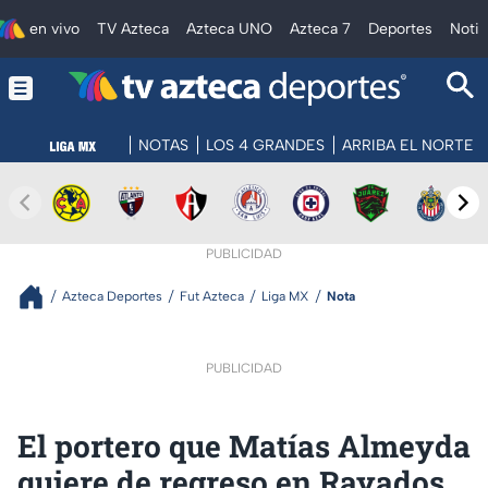
en vivo
TV Azteca
Azteca UNO
Azteca 7
Deportes
Notic
NOTAS
LOS 4 GRANDES
ARRIBA EL NORTE
PUBLICIDAD
Azteca Deportes
Fut Azteca
Liga MX
Nota
PUBLICIDAD
El portero que Matías Almeyda
quiere de regreso en Rayados