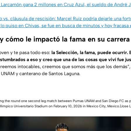
 Larcamón gana 2 millones en Cruz Azul, el sueldo de André 
 vs. cláusula de rescisión: Marcel Ruiz podría dejarle una fort
o lo quiso en Chivas, se fue en busca de minutos y hoy fracasa
 y cómo le impactó la fama en su carrera
ven y te pasa todo eso:
la Selección, la fama, puede ocurrir
tumbrados a eso y creo que una de las cosas que viví fue ju
reemos intocables, creemos que somos más que los demás”, 
s UNAM y canterano de Santos Laguna.
ring the round one second leg match between Pumas UNAM and San Diego FC as 
impico Universitario Stadium on February 10, 2026 in Mexico City, Mexico.|Jose L