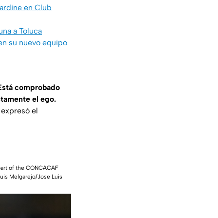
Jardine en Club
una a Toluca
 en su nuevo equipo
. Está comprobado
stamente el ego.
expresó el
part of the CONCACAF
uis Melgarejo/Jose Luis