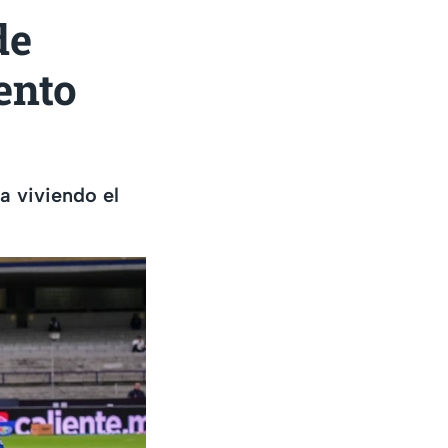
de
ento
a viviendo el