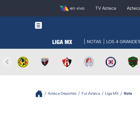
en vivo
TV Azteca
Aztec
NOTAS
LOS 4 GRANDE
Azteca Deportes
Fut Azteca
Liga MX
Nota