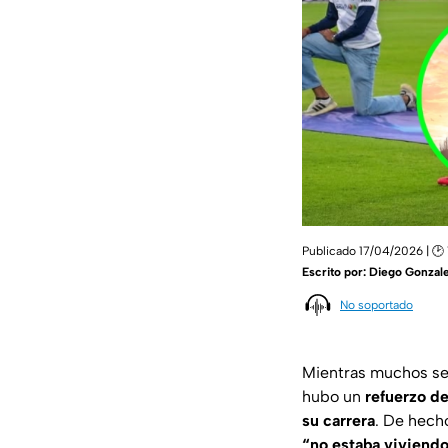
Publicado 17/04/2026 | 🕑 
Escrito por:
Diego Gonzale
No soportado
Mientras muchos se
hubo un
refuerzo d
su carrera
. De hech
“no estaba viviendo 