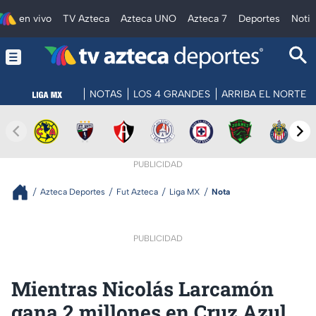
en vivo
TV Azteca
Azteca UNO
Azteca 7
Deportes
Notic
NOTAS
LOS 4 GRANDES
ARRIBA EL NORTE
PUBLICIDAD
Azteca Deportes
Fut Azteca
Liga MX
Nota
PUBLICIDAD
Mientras Nicolás Larcamón
gana 2 millones en Cruz Azul,