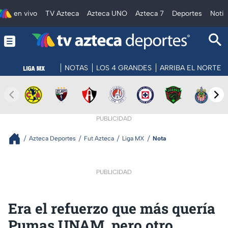
en vivo
TV Azteca
Azteca UNO
Azteca 7
Deportes
Notic
NOTAS
LOS 4 GRANDES
ARRIBA EL NORTE
PUBLICIDAD
Azteca Deportes
Fut Azteca
Liga MX
Nota
PUBLICIDAD
Era el refuerzo que más quería
Pumas UNAM, pero otro