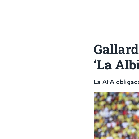
Gallar
‘La Alb
La AFA obligada