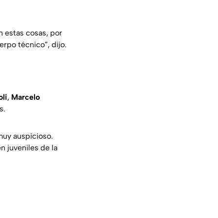
 estas cosas, por
rpo técnico”, dijo.
li
,
Marcelo
s.
muy auspicioso.
n juveniles de la