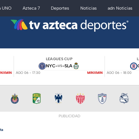
a UNO
Azteca 7
Deportes
Noticias
adn Noticias
LEAGUES CUP
NYC
-
-
SLA
VS
INXMIN
AGO 06 - 17:30
MINXMIN
AGO 06 - 18:00
PUBLICIDAD
ta