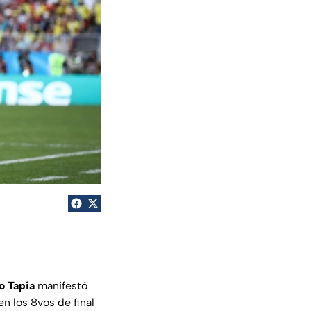
o
Tapia
manifestó
n los 8vos de final