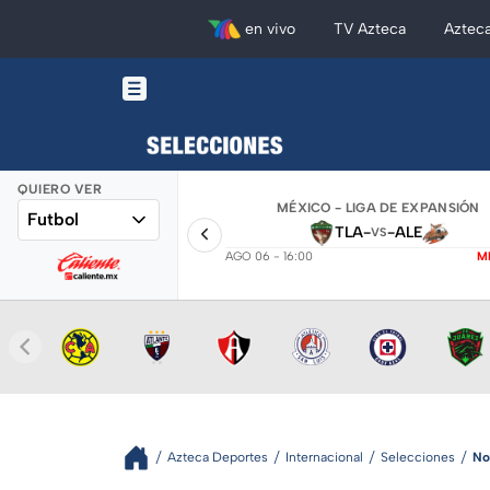
en vivo
TV Azteca
Aztec
QUIERO VER
MÉXICO - LIGA DE EXPANSIÓN
Futbol
TLA
-
-
ALE
VS
AGO 06 - 16:00
M
Azteca Deportes
Internacional
Selecciones
No