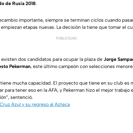
do
de
Rusia
2018
.
ecambio importante, siempre se terminan ciclos cuando pasan
empiezan etapas nuevas. La decisión la tiene que tomar el cue
PUBLICIDAD
existen dos candidatos para ocupar la plaza de
Jorge
Sampao
esto
Pekerman
, este último campeón con selecciones menore
y tiene mucha capacidad. El proyecto que tiene en su club es 
 para tener eso en la AFA, y Pekerman hizo el mejor trabajo e
ión”, sentenció.
Cruz Azul y su regreso al Azteca