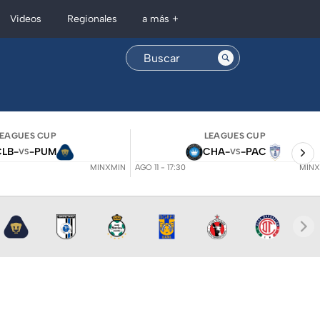
Regionales
Videos
a más +
LEAGUES CUP
LEAGUES CUP
CLB
-
-
PUM
CHA
-
-
PAC
VS
VS
MINXMIN
AGO 11 - 17:30
MINX