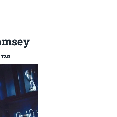
Ramsey
entus