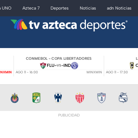
a UNO
Azteca 7
Deportes
Noticias
adn Noticias
CONMEBOL - COPA LIBERTADORES
FLU
-
-
IND
VS
INXMIN
AGO 11 - 16:00
MINXMIN
AGO 11 - 17:30
PUBLICIDAD