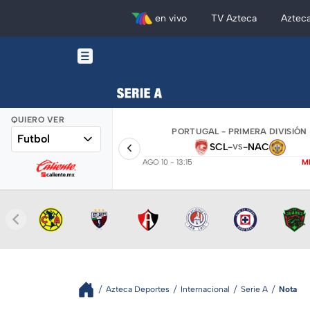
en vivo
TV Azteca
Aztec
QUIERO VER
PORTUGAL - PRIMERA DIVISIÓN
Futbol
SCL
-
-
NAC
VS
AGO 10 - 13:15
M
Azteca Deportes
Internacional
Serie A
Nota