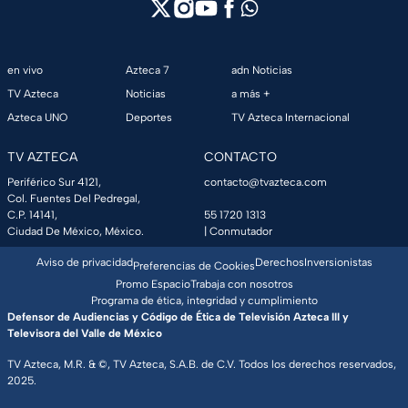
en vivo
Azteca 7
adn Noticias
TV Azteca
Noticias
a más +
Azteca UNO
Deportes
TV Azteca Internacional
TV AZTECA
CONTACTO
Periférico Sur 4121,
contacto@tvazteca.com
Col. Fuentes Del Pedregal,
C.P. 14141,
55 1720 1313
Ciudad De México, México.
| Conmutador
Aviso de privacidad
Derechos
Inversionistas
Preferencias de Cookies
Promo Espacio
Trabaja con nosotros
Programa de ética, integridad y cumplimiento
Defensor de Audiencias y Código de Ética de Televisión Azteca III y
Televisora del Valle de México
TV Azteca, M.R. & ©, TV Azteca, S.A.B. de C.V. Todos los derechos reservados,
2025.