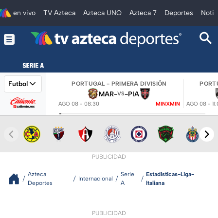
en vivo
TV Azteca
Azteca UNO
Azteca 7
Deportes
Notic
Futbol
PORTUGAL - PRIMERA DIVISIÓN
PORTU
MAR
-
-
PIA
VS
AGO 08 - 08:30
MINXMIN
AGO 08 - 11
PUBLICIDAD
Azteca
Serie
Estadisticas-Liga-
Internacional
Deportes
A
Italiana
PUBLICIDAD