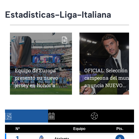
Estadisticas-Liga-Italiana
Equipo de Europa
OFICIAL: Selección
presentó su nuevo
campeona del mundo
jersey en honor a
anuncia NUEVO
Argentina tras la
director técnico en
final del Mundial
pleno Mundial 2026
2026