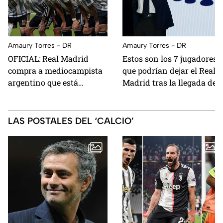
Amaury Torres - DR
Amaury Torres - DR
OFICIAL: Real Madrid
Estos son los 7 jugadores
compra a mediocampista
que podrían dejar el Real
argentino que está
Madrid tras la llegada de
jugando el mundial; está
Mourinho al banquillo
valuado en 80 millones de
euros
LAS POSTALES DEL ‘CALCIO’