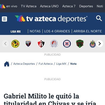
en vivo
TV Azteca
Azteca UNO
Azteca 7
Deportes
Notic
NOTAS
LOS 4 GRANDES
ARRIBA EL NORTE
PUBLICIDAD
Azteca Deportes
Fut Azteca
Liga MX
Nota
PUBLICIDAD
Gabriel Milito le quitó la
titularidad en Chivas y se iría