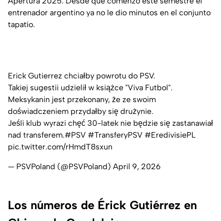
Apertura 2025. Desde que comenzó este semestre el
entrenador argentino ya no le dio minutos en el conjunto
tapatío.
Erick Gutierrez chciałby powrotu do PSV.
Takiej sugestii udzielił w książce "Viva Futbol".
Meksykanin jest przekonany, że ze swoim
doświadczeniem przydałby się drużynie.
Jeśli klub wyrazi chęć 30-latek nie będzie się zastanawiał
nad transferem.
#PSV
#TransferyPSV
#EredivisiePL
pic.twitter.com/rHmdT8sxun
— PSVPoland (@PSVPoland)
April 9, 2026
Los números de Érick Gutiérrez en