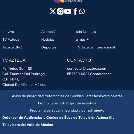
en vivo
Azteca 7
adn Noticias
TV Azteca
Noticias
a más +
Azteca UNO
Deportes
TV Azteca Internacional
TV AZTECA
CONTACTO
Periférico Sur 4121,
contacto@tvazteca.com
Col. Fuentes Del Pedregal,
55 1720 1313
| Conmutador
C.P. 14141,
Ciudad De México, México.
Aviso de privacidad
Preferencias de Cookies
Derechos
Inversionistas
Promo Espacio
Trabaja con nosotros
Programa de ética, integridad y cumplimiento
Defensor de Audiencias y Código de Ética de Televisión Azteca III y
Televisora del Valle de México