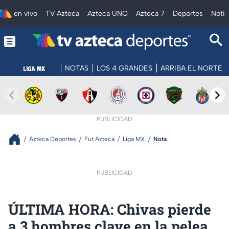
en vivo
TV Azteca
Azteca UNO
Azteca 7
Deportes
Notic
NOTAS
LOS 4 GRANDES
ARRIBA EL NORTE
PUBLICIDAD
Azteca Deportes
Fut Azteca
Liga MX
Nota
PUBLICIDAD
ÚLTIMA HORA: Chivas pierde
a 3 hombres clave en la pelea