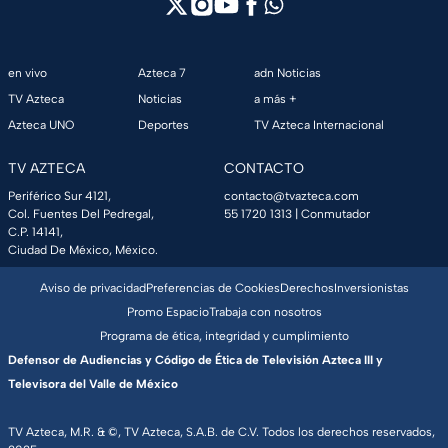
en vivo
Azteca 7
adn Noticias
TV Azteca
Noticias
a más +
Azteca UNO
Deportes
TV Azteca Internacional
TV AZTECA
CONTACTO
Periférico Sur 4121,
contacto@tvazteca.com
Col. Fuentes Del Pedregal,
55 1720 1313
| Conmutador
C.P. 14141,
Ciudad De México, México.
Aviso de privacidad
Preferencias de Cookies
Derechos
Inversionistas
Promo Espacio
Trabaja con nosotros
Programa de ética, integridad y cumplimiento
Defensor de Audiencias y Código de Ética de Televisión Azteca III y
Televisora del Valle de México
TV Azteca, M.R. & ©, TV Azteca, S.A.B. de C.V. Todos los derechos reservados,