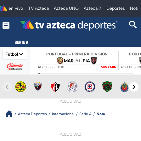
en vivo
TV Azteca
Azteca UNO
Azteca 7
Deportes
Notic
Futbol
PORTUGAL - PRIMERA DIVISIÓN
PORTU
MAR
-
-
PIA
VS
AGO 08 - 08:30
MINXMIN
AGO 08 - 11
PUBLICIDAD
Azteca Deportes
Internacional
Serie A
Nota
PUBLICIDAD