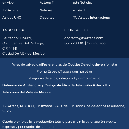
en vivo
Azteca 7
adn Noticias
TV Azteca
Noticias
a más +
Azteca UNO
Deportes
TV Azteca Internacional
TV AZTECA
CONTACTO
Periférico Sur 4121,
contacto@tvazteca.com
Col. Fuentes Del Pedregal,
55 1720 1313
| Conmutador
C.P. 14141,
Ciudad De México, México.
Aviso de privacidad
Preferencias de Cookies
Derechos
Inversionistas
Promo Espacio
Trabaja con nosotros
Programa de ética, integridad y cumplimiento
Defensor de Audiencias y Código de Ética de Televisión Azteca III y
Televisora del Valle de México
TV Azteca, M.R. & ©, TV Azteca, S.A.B. de C.V. Todos los derechos reservados,
2025.
Queda prohibida la reproducción total o parcial sin la autorización previa,
expresa y por escrito de su titular.