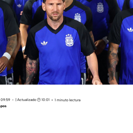
 09:59
| Actualizado 🕑 10:01
1 minuto lectura
mpos