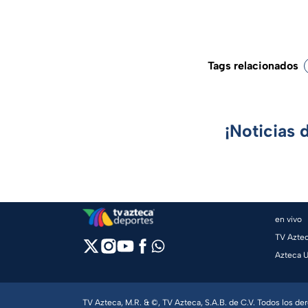
Tags relacionados
¡Noticias 
en vivo
TV Azte
Azteca 
TV Azteca, M.R. & ©, TV Azteca, S.A.B. de C.V. Todos los d