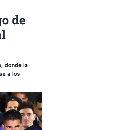
go de
l
m, donde la
se a los