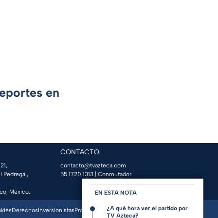
Deportes en
CONTACTO
21,
contacto@tvazteca.com
l Pedregal,
55 1720 1313
| Conmutador
co, México.
EN ESTA NOTA
¿A qué hora ver el partido por
okies
Derechos
Inversionistas
Promo Espacio
TV Azteca?