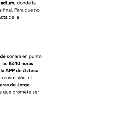
tadium,
donde la
 final. Para que no
acta
de la
rde
sonará en punto
a las
15:40 horas
y la APP de Azteca
transmisión, el
ocuras de Jorge
de que promete ser