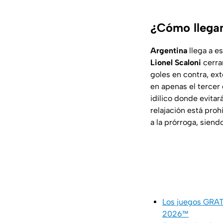
¿Cómo llegan
Argentina
llega a e
Lionel Scaloni
cerra
goles en contra, ex
en apenas el tercer
idílico donde evitar
relajación está proh
a la prórroga, siend
Los juegos GRATI
2026™