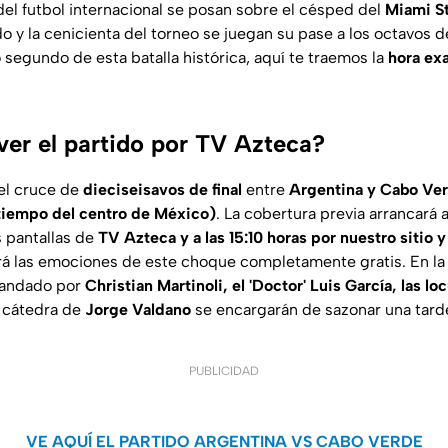
del futbol internacional se posan sobre el césped del
Miami S
y la cenicienta del torneo se juegan su pase a los octavos de
o segundo de esta batalla histórica, aquí te traemos la
hora ex
ver el partido por TV Azteca?
del cruce de
dieciseisavos de final
entre
Argentina y Cabo Ve
(tiempo del centro de México)
. La cobertura previa arrancará 
s pantallas de
TV Azteca y a las 15:10 horas por nuestro sitio 
ará las emociones de este choque completamente gratis. En la 
mandado por
Christian Martinoli, el 'Doctor' Luis García, las l
a cátedra de
Jorge Valdano
se encargarán de sazonar una tar
PUBLICIDAD
VE AQUÍ EL PARTIDO ARGENTINA VS CABO VERDE