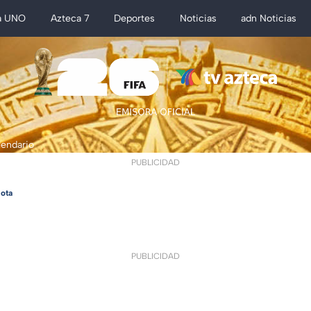
a UNO
Azteca 7
Deportes
Noticias
adn Noticias
lendario
PUBLICIDAD
ota
PUBLICIDAD