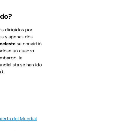
ido?
os dirigidos por
vas y apenas dos
iceleste
se convirtió
éndose un cuadro
embargo, la
ndialista se han ido
s).
ierta del Mundial