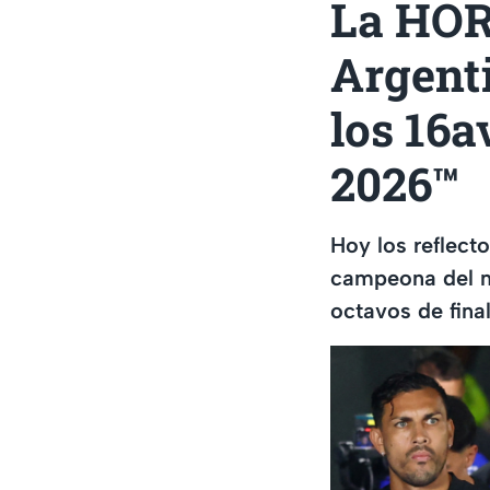
La HOR
Argenti
los 16a
2026™
Hoy los reflect
campeona del mu
octavos de fina