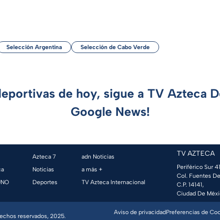
Selección Argentina
Selección de Cabo Verde
deportivas de hoy, sigue a TV Azteca 
Google News!
TV AZTECA
Azteca 7
adn Noticias
Periférico Sur 41
ca
Noticias
a más +
Col. Fuentes De
UNO
Deportes
TV Azteca Internacional
C.P. 14141,
Ciudad De Méxi
Aviso de privacidad
Preferencias de Co
erechos reservados, 2025.