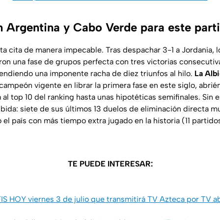
 Argentina y Cabo Verde para este part
sta cita de manera impecable. Tras despachar 3-1 a Jordania, l
ron una fase de grupos perfecta con tres victorias consecuti
tendiendo una imponente racha de diez triunfos al hilo.
La Alb
 campeón vigente en librar la primera fase en este siglo, abri
á al top 10 del ranking hasta unas hipotéticas semifinales. Sin 
ibida: siete de sus últimos 13 duelos de eliminación directa mu
o el país con más tiempo extra jugado en la historia (11 partido
TE PUEDE INTERESAR:
S HOY viernes 3 de julio que transmitirá TV Azteca por TV ab