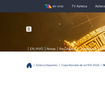
en vivo
TV Azteca
Aztec
EN VIVO
Notas
Resultados
Goleadores
Ca
Azteca Deportes
Copa Mundial de la FIFA 2026
N