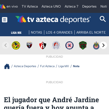
en vivo
TV Azteca
Azteca UNO
Azteca 7
Deportes
Notic
NOTAS
LOS 4 GRANDES
ARRIBA EL NORTE
PUBLICIDAD
Azteca Deportes
Fut Azteca
Liga MX
Nota
PUBLICIDAD
El jugador que André Jardine
quería fuera y hoy apunta a