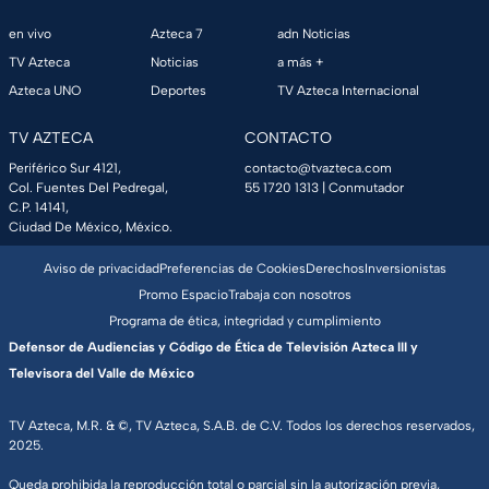
en vivo
Azteca 7
adn Noticias
TV Azteca
Noticias
a más +
Azteca UNO
Deportes
TV Azteca Internacional
TV AZTECA
CONTACTO
Periférico Sur 4121,
contacto@tvazteca.com
Col. Fuentes Del Pedregal,
55 1720 1313
| Conmutador
C.P. 14141,
Ciudad De México, México.
Aviso de privacidad
Preferencias de Cookies
Derechos
Inversionistas
Promo Espacio
Trabaja con nosotros
Programa de ética, integridad y cumplimiento
Defensor de Audiencias y Código de Ética de Televisión Azteca III y
Televisora del Valle de México
TV Azteca, M.R. & ©, TV Azteca, S.A.B. de C.V. Todos los derechos reservados,
2025.
Queda prohibida la reproducción total o parcial sin la autorización previa,