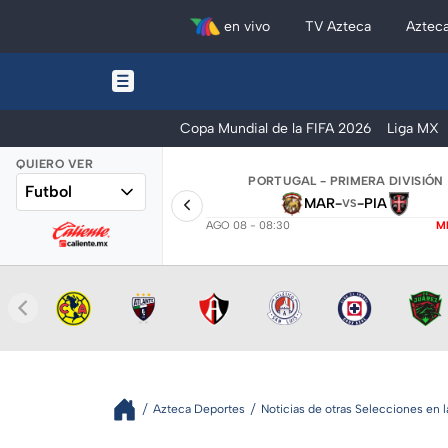
en vivo
TV Azteca
Aztec
Copa Mundial de la FIFA 2026
Liga MX
QUIERO VER
PORTUGAL - PRIMERA DIVISIÓN
Futbol
MAR
-
-
PIA
VS
AGO 08 - 08:30
M
Azteca Deportes
Noticias de otras Selecciones en 