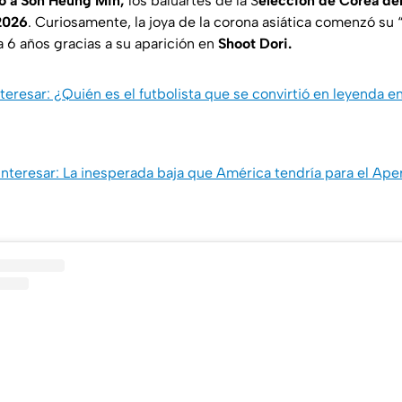
to a Son Heung Min,
los baluartes de la S
elección de Corea del
 2026
. Curiosamente, la joya de la corona asiática comenzó su “
 6 años gracias a su aparición en
Shoot Dori.
teresar: ¿Quién es el futbolista que se convirtió en leyenda e
nteresar: La inesperada baja que América tendría para el Ap