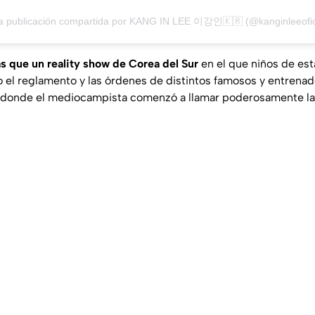
 publicación compartida por KANG IN LEE 이강인🇰🇷 (@kanginleeofic
s que un reality show de Corea del Sur
en el que niños de es
o el reglamento y las órdenes de distintos famosos y entrenad
n donde el mediocampista comenzó a llamar poderosamente la