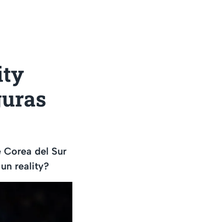
ity
guras
e Corea del Sur
un reality?