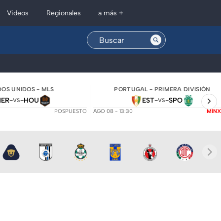
Regionales
Videos
a más +
OS UNIDOS - MLS
PORTUGAL - PRIMERA DIVISIÓN
NER
-
-
HOU
EST
-
-
SPO
VS
VS
POSPUESTO
AGO 08 - 13:30
MINX