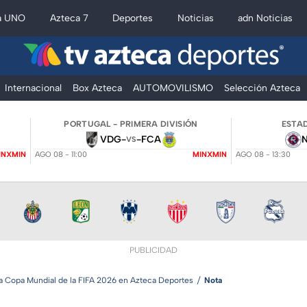
a UNO
Azteca 7
Deportes
Noticias
adn Noticias
Internacional
Box Azteca
AUTOMOVILISMO
Selección Azteca
PORTUGAL - PRIMERA DIVISIÓN
ESTAD
VDG
-
-
FCA
VS
INXMIN
AGO 08 - 11:00
MINXMIN
AGO 08 - 13:30
PUBLICIDAD
la Copa Mundial de la FIFA 2026 en Azteca Deportes
Nota