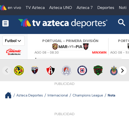
en vivo
TV Azteca
Azteca UNO
Azteca 7
Deportes
Notic
Futbol
PORTUGAL - PRIMERA DIVISIÓN
PORTU
MAR
-
-
PIA
VS
AGO 08 - 08:30
MINXMIN
AGO 08 - 11
PUBLICIDAD
Azteca Deportes
Internacional
Champions League
Nota
PUBLICIDAD