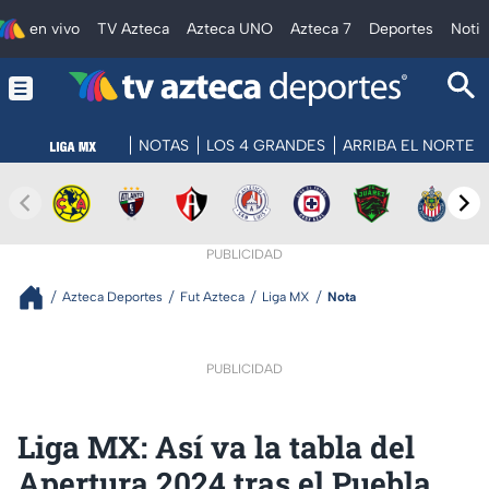
en vivo
TV Azteca
Azteca UNO
Azteca 7
Deportes
Notic
NOTAS
LOS 4 GRANDES
ARRIBA EL NORTE
PUBLICIDAD
Azteca Deportes
Fut Azteca
Liga MX
Nota
PUBLICIDAD
Liga MX: Así va la tabla del
Apertura 2024 tras el Puebla