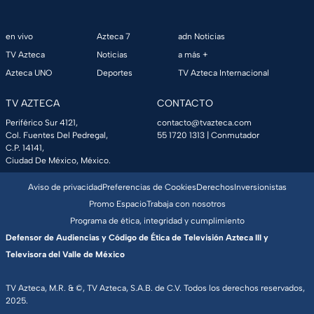
en vivo
Azteca 7
adn Noticias
TV Azteca
Noticias
a más +
Azteca UNO
Deportes
TV Azteca Internacional
TV AZTECA
CONTACTO
Periférico Sur 4121,
contacto@tvazteca.com
Col. Fuentes Del Pedregal,
55 1720 1313
| Conmutador
C.P. 14141,
Ciudad De México, México.
Aviso de privacidad
Preferencias de Cookies
Derechos
Inversionistas
Promo Espacio
Trabaja con nosotros
Programa de ética, integridad y cumplimiento
Defensor de Audiencias y Código de Ética de Televisión Azteca III y
Televisora del Valle de México
TV Azteca, M.R. & ©, TV Azteca, S.A.B. de C.V. Todos los derechos reservados,
2025.