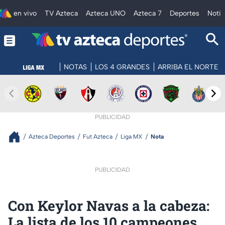
en vivo
TV Azteca
Azteca UNO
Azteca 7
Deportes
Notic
NOTAS
LOS 4 GRANDES
ARRIBA EL NORTE
PUBLICIDAD
Azteca Deportes
Fut Azteca
Liga MX
Nota
PUBLICIDAD
Con Keylor Navas a la cabeza:
La lista de los 10 campeones