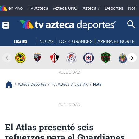
en vivo
TV Azteca
Azteca UNO
Azteca 7
Deportes
Notic
NOTAS
LOS 4 GRANDES
ARRIBA EL NORTE
PUBLICIDAD
Azteca Deportes
Fut Azteca
Liga MX
Nota
PUBLICIDAD
El Atlas presentó seis
refuerzos para el Guardianes