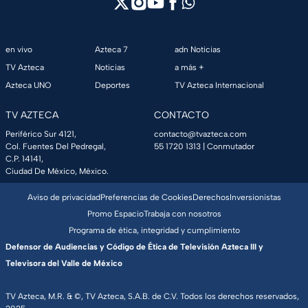
en vivo
Azteca 7
adn Noticias
TV Azteca
Noticias
a más +
Azteca UNO
Deportes
TV Azteca Internacional
TV AZTECA
CONTACTO
Periférico Sur 4121,
contacto@tvazteca.com
Col. Fuentes Del Pedregal,
55 1720 1313
| Conmutador
C.P. 14141,
Ciudad De México, México.
Aviso de privacidad
Preferencias de Cookies
Derechos
Inversionistas
Promo Espacio
Trabaja con nosotros
Programa de ética, integridad y cumplimiento
Defensor de Audiencias y Código de Ética de Televisión Azteca III y
Televisora del Valle de México
TV Azteca, M.R. & ©, TV Azteca, S.A.B. de C.V. Todos los derechos reservados,