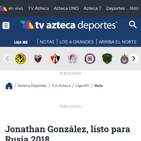
en vivo
TV Azteca
Azteca UNO
Azteca 7
Deportes
Notic
NOTAS
LOS 4 GRANDES
ARRIBA EL NORTE
PUBLICIDAD
Azteca Deportes
Fut Azteca
Liga MX
Nota
PUBLICIDAD
Jonathan González, listo para
Rusia 2018