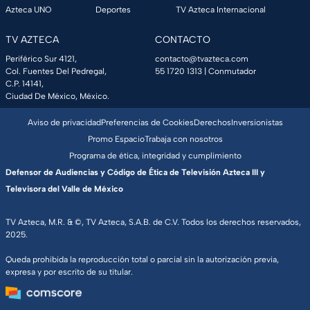
Azteca UNO
Deportes
TV Azteca Internacional
TV AZTECA
CONTACTO
Periférico Sur 4121,
contacto@tvazteca.com
Col. Fuentes Del Pedregal,
55 1720 1313
| Conmutador
C.P. 14141,
Ciudad De México, México.
Aviso de privacidad
Preferencias de Cookies
Derechos
Inversionistas
Promo Espacio
Trabaja con nosotros
Programa de ética, integridad y cumplimiento
Defensor de Audiencias y Código de Ética de Televisión Azteca III y
Televisora del Valle de México
TV Azteca, M.R. & ©, TV Azteca, S.A.B. de C.V. Todos los derechos reservados,
2025.
Queda prohibida la reproducción total o parcial sin la autorización previa,
expresa y por escrito de su titular.