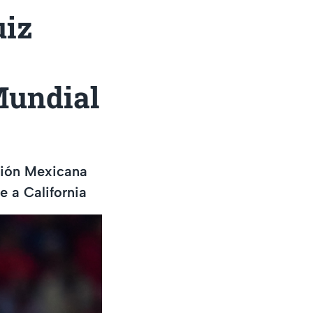
uiz
Mundial
cción Mexicana
 a California