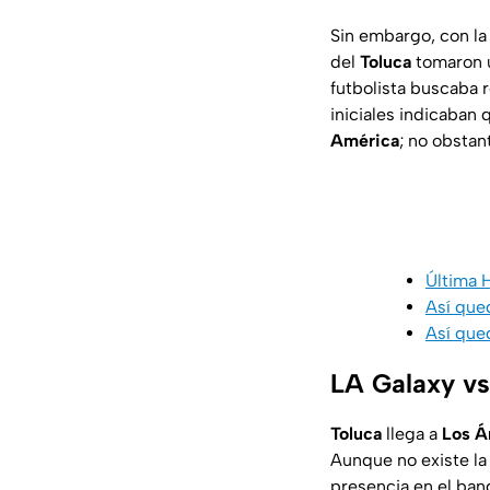
Sin embargo, con la
del
Toluca
tomaron un
futbolista buscaba r
iniciales indicaban 
América
; no obstan
Última H
Así qued
Así que
LA Galaxy vs 
Toluca
llega a
Los Á
Aunque no existe la
presencia en el banq