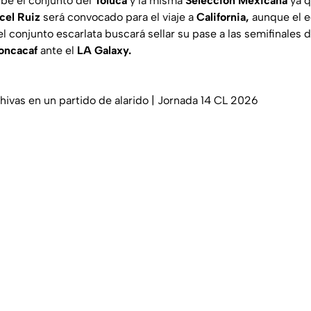
ibe el conjunto del
Toluca
y la misma
Selección Mexicana
ya q
cel Ruiz
será convocado para el viaje a
California,
aunque el e
l conjunto escarlata buscará sellar su pase a las semifinales 
oncacaf
ante el
LA Galaxy.
hivas en un partido de alarido | Jornada 14 CL 2026