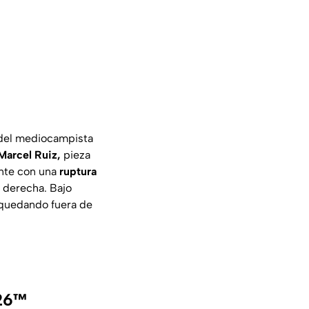
 del mediocampista
Marcel Ruiz,
pieza
ente con una
ruptura
a derecha. Bajo
, quedando fuera de
026™