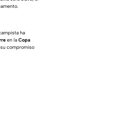
igamento.
campista ha
rre
en la
Copa
ra su compromiso