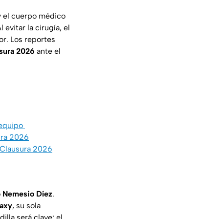
 el cuerpo médico
evitar la cirugía, el
or. Los reportes
sura 2026
ante el
 equipo
sura 2026
l Clausura 2026
o Nemesio Díez
.
axy
, su sola
illa será clave; el