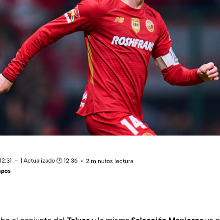
12:31
| Actualizado 🕑 12:36
2 minutos lectura
mpos