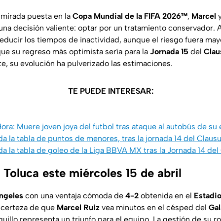
 mirada puesta en la
Copa Mundial de la FIFA 2026™
,
Marcel
y
a decisión valiente: optar por un tratamiento conservador. Al 
educir los tiempos de inactividad, aunque el riesgo fuera may
que su regreso más optimista sería para la
Jornada 15
del
Clau
te, su evolución ha pulverizado las estimaciones.
TE PUEDE INTERESAR:
ora: Muere joven joya del futbol tras ataque al autobús de su
a la tabla de puntos de menores, tras la jornada 14 del Clau
da la tabla de goleo de la Liga BBVA MX tras la Jornada 14 de
Toluca este miércoles 15 de abril
ngeles
con una ventaja cómoda de
4-2
obtenida en el
Estadi
 certeza de que
Marcel Ruiz
vea minutos en el césped del
Gal
uillo representa un triunfo para el equipo. La gestión de su rod