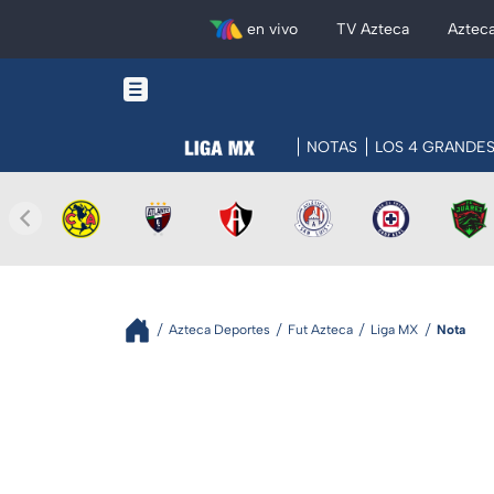
en vivo
TV Azteca
Aztec
NOTAS
LOS 4 GRANDE
Azteca Deportes
Fut Azteca
Liga MX
Nota