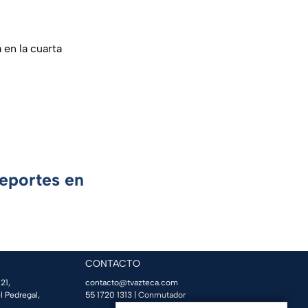
 en la cuarta
Deportes en
CONTACTO
21,
contacto@tvazteca.com
l Pedregal,
55 1720 1313
| Conmutador