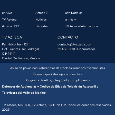
en vivo
Azteca 7
adn Noticias
TV Azteca
Noticias
a más +
Azteca UNO
Deportes
TV Azteca Internacional
TV AZTECA
CONTACTO
Periférico Sur 4121,
contacto@tvazteca.com
Col. Fuentes Del Pedregal,
55 1720 1313
| Conmutador
C.P. 14141,
Ciudad De México, México.
Aviso de privacidad
Preferencias de Cookies
Derechos
Inversionistas
Promo Espacio
Trabaja con nosotros
Programa de ética, integridad y cumplimiento
Defensor de Audiencias y Código de Ética de Televisión Azteca III y
Televisora del Valle de México
TV Azteca, M.R. & ©, TV Azteca, S.A.B. de C.V. Todos los derechos reservados,
2025.