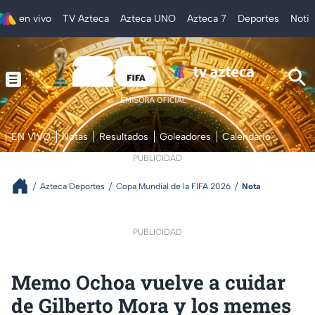
en vivo
TV Azteca
Azteca UNO
Azteca 7
Deportes
Notic
EN VIVO
Notas
Resultados
Goleadores
Calendario
PUBLICIDAD
Azteca Deportes
Copa Mundial de la FIFA 2026
Nota
PUBLICIDAD
Memo Ochoa vuelve a cuidar
de Gilberto Mora y los memes