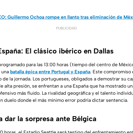
O: Guillermo Ochoa rompe en llanto tras eliminación de Méxi
PUBLICIDAD
España: El clásico ibérico en Dallas
 programado para las 13:00 horas (tiempo del centro de México
e una
batalla épica entre Portugal y España
. Este compromiso e
ivo de la jornada. Los portugueses, obligados a demostrar su c
de alta presión, se enfrentan a una España que ha mostrado una
ensivo más fluido. La rivalidad geográfica y el talento indivi
n duelo donde el más mínimo error podría dictar sentencia.
 dar la sorpresa ante Bélgica
00 horas, el Estadio Seattle será testigo del enfrentamiento e