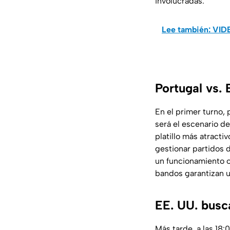
involucradas.
Lee también: VIDE
Portugal vs. 
En el primer turno,
será el escenario d
platillo más atract
gestionar partidos 
un funcionamiento of
bandos garantizan u
EE. UU. busca
Más tarde, a las 18: