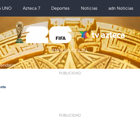
a UNO
Azteca 7
Deportes
Noticias
adn Noticias
lendario
PUBLICIDAD
ota
PUBLICIDAD