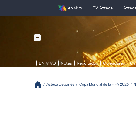
en vivo
TV Azteca
Aztec
EN VIVO
Notas
Resultados
Goleadores
Ca
Azteca Deportes
Copa Mundial de la FIFA 2026
N