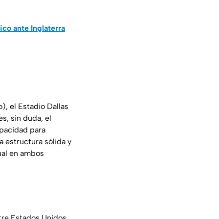
co ante Inglaterra
), el Estadio Dallas
s, sin duda, el
apacidad para
 estructura sólida y
dual en ambos
ntre Estados Unidos