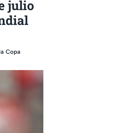
 julio
ndial
 la Copa