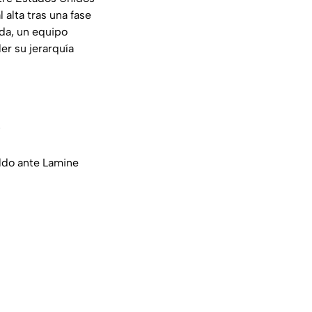
 alta tras una fase
ada, un equipo
er su jerarquía
?
ldo ante Lamine