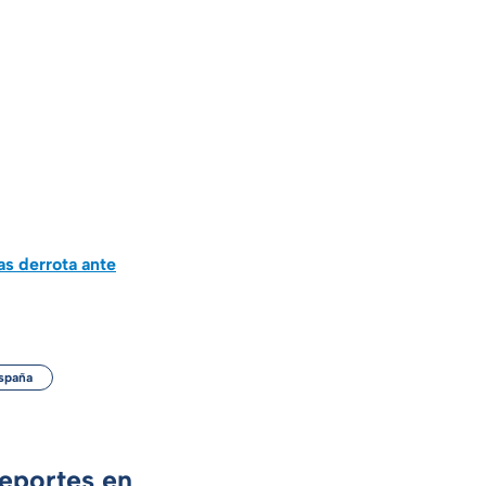
s derrota ante
spaña
Deportes en