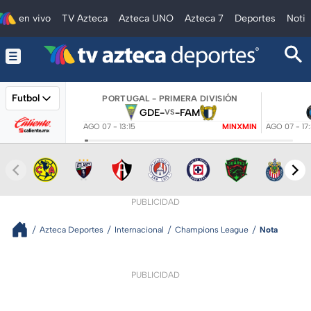
en vivo
TV Azteca
Azteca UNO
Azteca 7
Deportes
Notic
Futbol
PORTUGAL - PRIMERA DIVISIÓN
GDE
-
-
FAM
VS
AGO 07 - 13:15
MINXMIN
AGO 07 - 17
PUBLICIDAD
Azteca Deportes
Internacional
Champions League
Nota
PUBLICIDAD