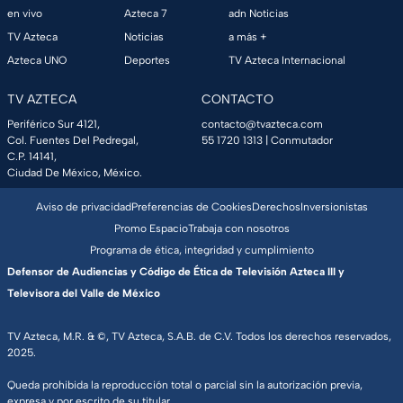
en vivo
Azteca 7
adn Noticias
TV Azteca
Noticias
a más +
Azteca UNO
Deportes
TV Azteca Internacional
TV AZTECA
CONTACTO
Periférico Sur 4121,
contacto@tvazteca.com
Col. Fuentes Del Pedregal,
55 1720 1313
| Conmutador
C.P. 14141,
Ciudad De México, México.
Aviso de privacidad
Preferencias de Cookies
Derechos
Inversionistas
Promo Espacio
Trabaja con nosotros
Programa de ética, integridad y cumplimiento
Defensor de Audiencias y Código de Ética de Televisión Azteca III y
Televisora del Valle de México
TV Azteca, M.R. & ©, TV Azteca, S.A.B. de C.V. Todos los derechos reservados,
2025.
Queda prohibida la reproducción total o parcial sin la autorización previa,
expresa y por escrito de su titular.