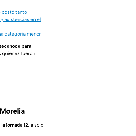
 costó tanto
y asistencias en el
una categoría menor
desconoce para
, quienes fueron
 Morelia
la jornada 12,
a solo