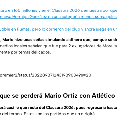
pró en 160 millones y en el Clausura 2026 demuestra por qué
a nueva Hormiga González en una categoría menor: suma goles 
scutible en Pumas, pero lo corrieron del club y ahora juega en 
e,
Mario hizo unas señas simulando a dinero que, aunque se 
 medios locales señalan que fue para 2 exjugadores de Morelia
ente por temas delicados.
mopremier2/status/2022898712431989034?s=20
 que se perderá Mario Ortiz con Atlético
rá casi lo que resta del Clausura 2026, pues regresaría hasta 
 del torneo. Estos son los partidos que no dirigirá: