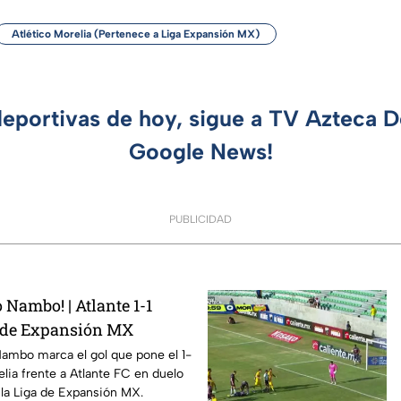
Atlético Morelia (Pertenece a Liga Expansión MX)
deportivas de hoy, sigue a TV Azteca 
Google News!
PUBLICIDAD
Nambo! | Atlante 1-1
a de Expansión MX
Nambo marca el gol que pone el 1-
elia frente a Atlante FC en duelo
la Liga de Expansión MX.