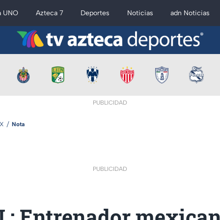
a UNO
Azteca 7
Deportes
Noticias
adn Noticias
PUBLICIDAD
MX
Nota
PUBLICIDAD
L: Entrenador mexican