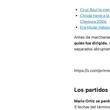
Cruz Azul lo com
Chivas tiene a l
Clausura 2026
Era titular indi
Antes de marchars
quién fue dirigido
,
separados abruptam
https://x.com/pri
Los partidos
Mario Ortiz se perde
3 fechas del término