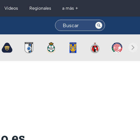
Regionales
Videos
a más +
o es