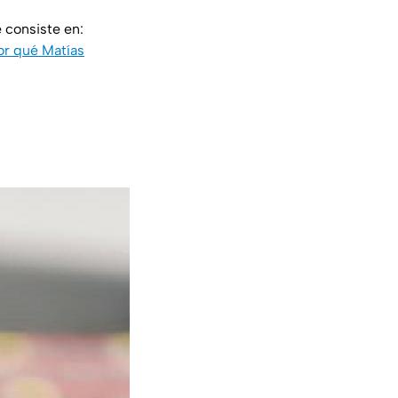
e consiste en:
or qué Matías