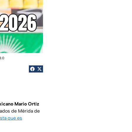
3.0
xicano Mario Ortiz
enados de Mérida de
ista que es