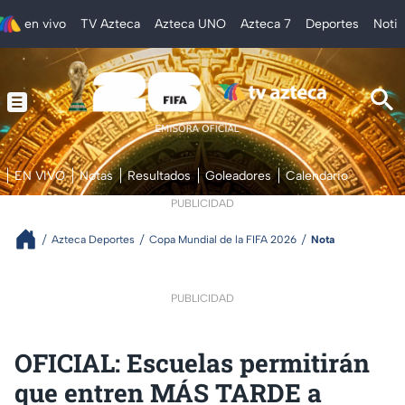
en vivo
TV Azteca
Azteca UNO
Azteca 7
Deportes
Notic
EN VIVO
Notas
Resultados
Goleadores
Calendario
PUBLICIDAD
Azteca Deportes
Copa Mundial de la FIFA 2026
Nota
PUBLICIDAD
OFICIAL: Escuelas permitirán
que entren MÁS TARDE a