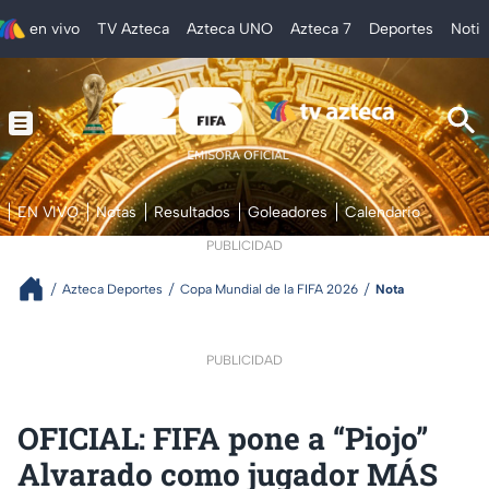
en vivo
TV Azteca
Azteca UNO
Azteca 7
Deportes
Notic
EN VIVO
Notas
Resultados
Goleadores
Calendario
PUBLICIDAD
Azteca Deportes
Copa Mundial de la FIFA 2026
Nota
PUBLICIDAD
OFICIAL: FIFA pone a “Piojo”
Alvarado como jugador MÁS