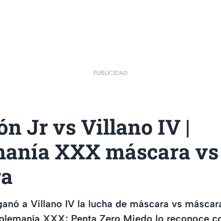
PUBLICIDAD
n Jr vs Villano IV |
manía XXX máscara vs
ra
ganó a Villano IV la lucha de máscara vs máscar
riplemanía XXX; Penta Zero Miedo lo reconoce c