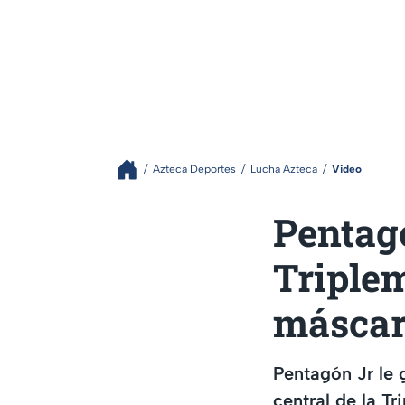
Azteca Deportes
Lucha Azteca
Video
Pentagó
Triple
másca
Pentagón Jr le 
central de la T