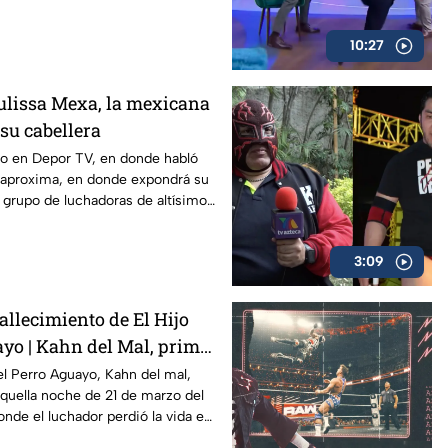
10:27
Julissa Mexa, la mexicana
su cabellera
vo en Depor TV, en donde habló
e aproxima, en donde expondrá su
o grupo de luchadoras de altísimo
3:09
fallecimiento de El Hijo
ayo | Kahn del Mal, primo
recuerda la trágica noche
el Perro Aguayo, Kahn del mal,
 aquella noche de 21 de marzo del
onde el luchador perdió la vida en