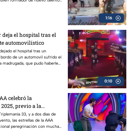
mbién formador de nuevo talento
ta Lucía.
1:16
deja el hospital tras el
te automovilístico
ejado el hospital tras un
 bordo de un automovil sufrido el
la madrugada, que pudo haberle
0:10
AA celebró la
2025, previo a la
Triplemanía 33, y a dos días de
ento, las estrellas de la AAA
icional peregrinación con mucha