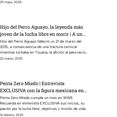
en relación a WWE.
29 mayo, 2025
Hijo del Perro Aguayo, la leyenda más
joven de la lucha libre en morir | A una
década de su fallecimiento
Hijo del Perro Aguayo falleció un 21 de marzo del
2015, a consecuencia de una fractura cervical
mientras luchaba en Tijuana; la afición al pancracio
no lo olvida.
22 marzo, 2025
Penta Zero Miedo | Entrevista
EXCLUSIVA con la figura mexicana en
WWE
Penta Zero Miedo cumple un mes en WWE.
Recuerda en entrevista EXCLUSIVA sus inicios, su
pasión por la lucha libre, objetivos y misión de vida.
16 febrero, 2025