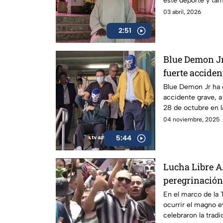
este deporte y ta
en la Iglesia de San
03 abril, 2026
2:51
Blue Demon Jr 
fuerte acciden
Blue Demon Jr ha d
accidente grave, a
28 de octubre en 
costado la vida
04 noviembre, 2025
5:44
Lucha Libre A
peregrinación 
Triplemanía
En el marco de la 
ocurrir el magno ev
celebraron la trad