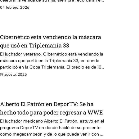
celebrar la venida de su hija; siempre recordarán el
momento.
04 febrero, 2026
Cibernético está vendiendo la máscara
que usó en Triplemanía 33
El luchador veterano, Cibernético está vendiendo la
máscara que portó en la Triplemanía 33, en donde
participó en la Copa Triplemanía. El precio es de 10
mil pesos.
19 agosto, 2025
Alberto El Patrón en DeporTV: Se ha
hecho todo para poder regresar a WWE
El luchador mexicano Alberto El Patrón, estuvo en el
programa DeporTV en donde habló de su presente
como megacampeón y de lo que puede venir con él