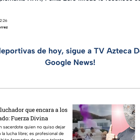
12:26
érrez
deportivas de hoy, sigue a TV Azteca 
Google News!
 luchador que encara a los
ado: Fuerza Divina
n sacerdote quien no quiso dejar
 la lucha libre; es profesional de