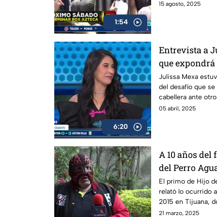
pasión y fe.
15 agosto, 2025
1:54
Entrevista a 
que expondrá 
Julissa Mexa estu
del desafío que s
cabellera ante otr
nivel.
05 abril, 2025
6:20
A 10 años del 
del Perro Agu
del luchador, 
El primo de Hijo d
relató lo ocurrido
2015 en Tijuana, d
pleno ring.
21 marzo, 2025