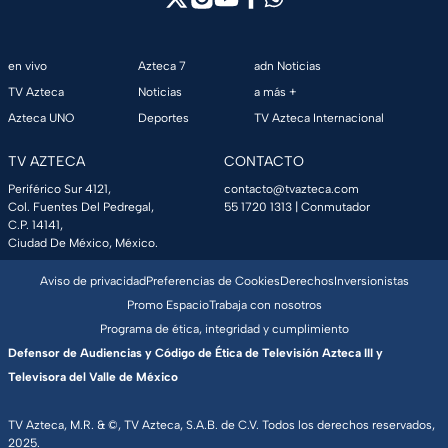
en vivo
Azteca 7
adn Noticias
TV Azteca
Noticias
a más +
Azteca UNO
Deportes
TV Azteca Internacional
TV AZTECA
CONTACTO
Periférico Sur 4121,
contacto@tvazteca.com
Col. Fuentes Del Pedregal,
55 1720 1313
| Conmutador
C.P. 14141,
Ciudad De México, México.
Aviso de privacidad
Preferencias de Cookies
Derechos
Inversionistas
Promo Espacio
Trabaja con nosotros
Programa de ética, integridad y cumplimiento
Defensor de Audiencias y Código de Ética de Televisión Azteca III y
Televisora del Valle de México
TV Azteca, M.R. & ©, TV Azteca, S.A.B. de C.V. Todos los derechos reservados,
2025.