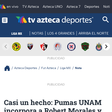
en vivo
TV Azteca
Azteca UNO
Azteca 7
Deportes
Notic
NOTAS
LOS 4 GRANDES
ARRIBA EL NORTE
PUBLICIDAD
Azteca Deportes
Fut Azteca
Liga MX
Nota
PUBLICIDAD
Casi un hecho: Pumas UNAM
incorpora a Robert Morales y