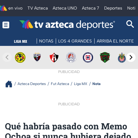
en vivo
TV Azteca
Azteca UNO
Azteca 7
Deportes
Notic
NOTAS
LOS 4 GRANDES
ARRIBA EL NORTE
PUBLICIDAD
Azteca Deportes
Fut Azteca
Liga MX
Nota
PUBLICIDAD
Qué habría pasado con Memo
Ochoa si nunca hubiera dejado