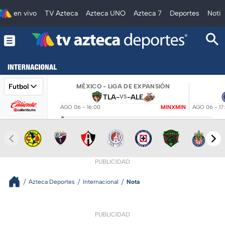
en vivo
TV Azteca
Azteca UNO
Azteca 7
Deportes
Notic
Futbol
MÉXICO - LIGA DE EXPANSIÓN
TLA
-
-
ALE
VS
AGO 06 - 16:00
MINXMIN
AGO 06 - 17
PUBLICIDAD
Azteca Deportes
Internacional
Nota
PUBLICIDAD