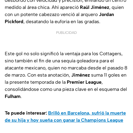
desbordó con velocidad y precisión, enviando un centro
medido al área chica. Ahí apareció
Raúl Jiménez
, quien
con un potente cabezazo venció al arquero
Jordan
Pickford
, desatando la euforia en las gradas.
PUBLICIDAD
Este gol no solo significó la ventaja para los Cottagers,
sino también el fin de una sequía goleadora para el
atacante mexicano, quien no marcaba desde el pasado 8
de marzo. Con esta anotación,
Jiménez
suma 11 goles en
la presente temporada de la
Premier League
,
consolidándose como una pieza clave en el esquema del
Fulham
.
Te puede interesar:
Brilló en Barcelona, sufrió la muerte
de su hija y hoy sueña con ganar la Champions League